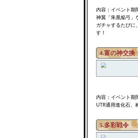
内容：イベント期
神翼「朱凰焔弓」
ガチャするたびに
す！
4.富の神交換
内容：イベント期
UTR通用進化石
5.多彩戦令