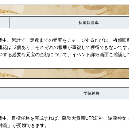
祈願観覧車
間中、累計でー定数までの元宝をチャージするたびに、祈願回
蓮花は12個あり、それぞれの報酬が重複して獲得できないです
ージする必要な元宝の金額について、イベント詳細画面ご確認し
学院神将
間中、目標任務を完成すれば、降臨大賞新UTR幻神「湍津神女」
王神龍」が受領できます。