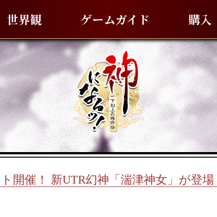
世界観
ゲームガイド
購入
ト開催！ 新UTR幻神「湍津神女」が登場