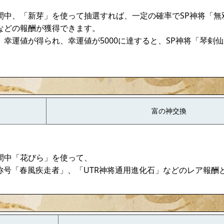
間中、「新芽」を使って抽選すれば、一定の確率でSP神将「無
などの報酬が獲得できます。
、幸運値が得られ、幸運値が5000に達すると、SP神将「琴剣
富の神交換
間中「花びら」を使って、
、称号「春風疾走者」、「UTR神将通用進化石」などのレア報酬