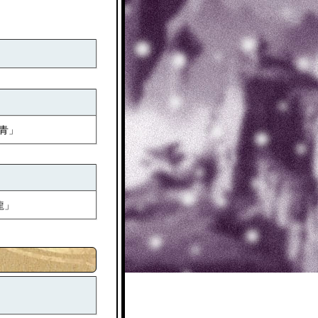
青」
龍」