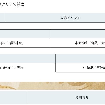
験クリアで開放
立春イベント
R幻神「湍津神女」
本命神将「無双・衛
UTR神将「大天狗」
SP騎獣「王神
多彩特典