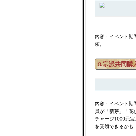
内容：イベント期
領。
8.宗派共同購
内容：イベント期
員が「新芽」「花
チャージ1000元
を受領できるかも