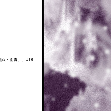
双・衛青」、UTR