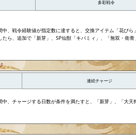
多彩戦令
間中、戦令経験値が指定数に達すると、交換アイテム「花びら
したら、追加で「新芽」、SP仙獣「キバミィ」、「無双・衛青
ジ
連続チャージ
間中、チャージする日数が条件を満たすと、「新芽」、「大天