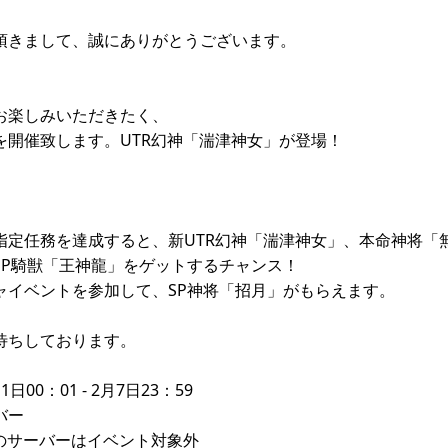
頂きまして、誠にありがとうございます。
お楽しみいただきたく、
を開催致します。UTR幻神「湍津神女」が登場！
指定任務を達成すると、新UTR幻神「湍津神女」、本命神将「無
SP騎獣「王神龍」をゲットするチャンス！
ャイベントを参加して、SP神将「招月」がもらえます。
待ちしております。
00：01 - 2月7日23：59
バー
内のサーバーはイベント対象外