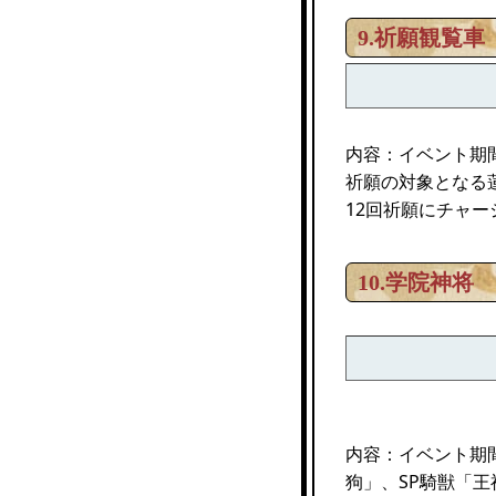
9.祈願観覧車
内容：イベント期
祈願の対象となる
12回祈願にチャ
10.学院神将
内容：イベント期
狗」、SP騎獣「