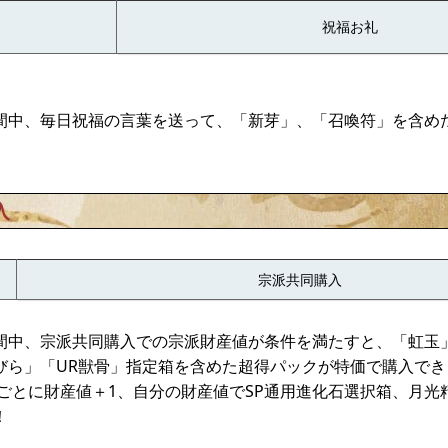
祝福お礼
間中、毎日祝福の言葉を送って、「新芽」、「召喚符」を含め
入
宗派共同購入
間中、宗派共同購入での宗派財産値が条件を満たすと、「虹玉
びら」「UR獣骨」指定箱を含めた超得パックが特価で購入でき
宝ごとに財産値＋1、自分の財産値でSP通用進化石選択箱、月
！