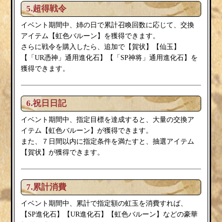
5.超得戦令
イベント期間中、姉の日で累計召喚回数に応じて、交換
虹色バルーン
アイテム【
】を獲得できます。
賀状
さらに戦令を購入したら、追加で【
】【仙玉】
【「UR憑神」通用進化石】【「SP神将」通用進化石】を
獲得できます。
6.祝日日記
イベント期間中、指定目標を達成すると、大量の交換ア
虹色バルーン
イテム【
】が獲得できます。
また、７日間以内に指定条件を満たすと、抽選アイテム
賀状
【
】が獲得できます。
7.累計消費
イベント期間中、累計で指定額の虹玉を消費すれば、
虹色バルーン
【SP進化石】【UR進化石】【
】などの豪華