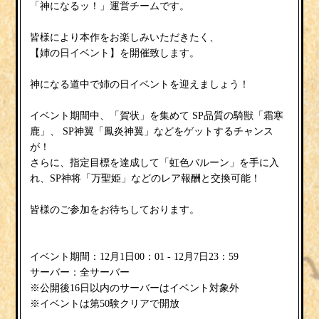
「神になるッ！」運営チームです。
皆様により本作をお楽しみいただきたく、
【姉の日イベント】
を開催致します。
姉の日イベント
神になる道中で
を迎えましょう！
霜寒
イベント期間中、「賀状
」を集めて
SP品質の騎獣「
鹿
鳳炎神翼
」、
SP神翼「
」などをゲットするチャンス
が！
虹色バルーン
さらに、指定目標を達成して「
」を手に入
万聖姫
れ、SP神将「
」などのレア報酬と交換可能！
皆様のご参加をお待ちしております。
イベント期間：12月1日00：01 - 12月7日23：59
サーバー：全サーバー
※公開後16日以内のサーバーはイベント対象外
※イベントは第50験クリアで開放