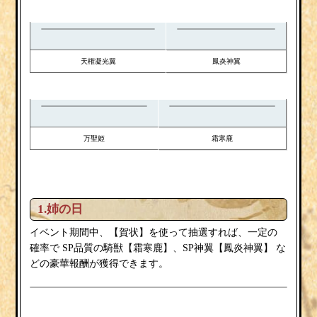
天権凝光翼
鳳炎神翼
万聖姫
霜寒鹿
1.姉の日
賀状
イベント期間中、【
】を使って抽選すれば、一定の
霜寒鹿
鳳炎神翼
確率で
SP品質の騎獣【
】、SP神翼【
】
な
どの豪華報酬が獲得できます。