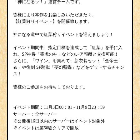
「神になるッ！」運営チームです。
皆様により本作をお楽しみいただきたく、
【紅葉狩りイベント】を開催致します。
神になる道中で紅葉狩りイベントを迎えましょう！
イベント期間中、指定目標を達成して「紅葉」を手に入
れ、SP神将「霊虎の神」などのレア報酬と交換可能！
さらに、「ワイン」を集めて、新衣装セット「金帝王
衣」や復刻 SP騎獣「夢幻藍蝶」などをゲットするチャン
ス！
皆様のご参加をお待ちしております。
イベント期間：11月3日00：01 - 11月9日23：59
サーバー：全サーバー
※公開後16日以内のサーバーはイベント対象外
※イベントは第50験クリアで開放