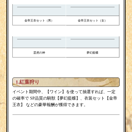
金帝王衣セット
金帝王衣セット
（男）
（女）
霊虎の神
夢幻藍蝶
1.紅葉狩り
イベント期間中、【ワイン
】を使って抽選すれば、一定
夢幻藍蝶
衣装セット
金帝
の確率で
SP品質の騎獣【
】、
【
王衣
】
などの豪華報酬が獲得できます。