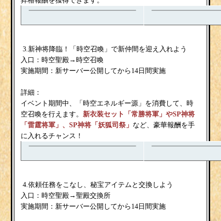
昇格報酬を獲得できます。
3.新神将降臨！「時空召喚」で新仲間を迎え入れよう
入口：時空聖殿→時空召喚
実施期間：新サーバー公開してから14日間実施
詳細：
イベント期間中、「時空エネルギー源」を消費して、時
空召喚を行えます。
新衣装セット「常勝将軍」やSP神将
「雷霆将軍」、SP神将「妖狐司祭」
など、豪華報酬を手
に入れるチャンス！
4.依頼任務をこなし、秘宝アイテムと交換しよう
入口：時空聖殿→聖殿交換所
実施期間：新サーバー公開してから14日間実施