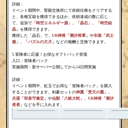
詳細：
イベント期間中、聖殿交換所にて依頼任務をクリアする
と、各種宝箱を獲得できるほか、依頼達成の数に応じ
て、追加で
「時空エネルギー源」、「晶石」、「時空結
晶」
を獲得できます。
獲得した「晶石」で、
UR神将「潮汐将軍」や衣装「武士
服」、「パズルの欠片」
などの報酬と交換できます。
5.冒険者に応援！お得なギフトパック登場
入口：冒険者パック
実施期間：新サーバー公開してから14日間実施
詳細：
イベント期間中、虹玉でお得な「冒険者パック」を購入
することができます。剣豪セットの
神翼「
焚天
の翼
」、
兵器「和泉守兼定」
や
仙獣「八岐大蛇」、
UR神将「潮汐
使者」
などを手に入れます。