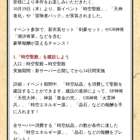
皆様により本作をお楽しみいただきたく、
10月19日（木）より、新イベント「時空聖殿」、「天神
進化」や「冒険者パック」が実装されました。
イベント参加で、新衣装セット「剣豪セット」やUR神将
「潮汐将軍」などを含む
豪華報酬が貰えるチャンス！
1.「時空聖殿」を建設しよう
入口：時空聖殿→時空聖殿
実施期間：新サーバー公開してから14日間実施
詳細：イベント期間中、「時空結晶」を消費して聖殿を
建設することができます。建設の進捗によって、SP神将
「天照大神」、神器「黄金の兜」、UR神将「火雲神
兵」、「時空エネルギー源」、「晶石」などの報酬を手
に入れます！
全サーバー消費する「時空結晶」の数が条件に達した
ら、「時空エネルギー源」、「晶石」などの報酬をプレ
ゼント！