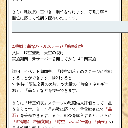
さらに建設度に基づき、順位を付けます。毎週月曜日、
順位に応じて報酬を配布いたします。
2.挑戦！新なバトルステージ「時空幻境」
入口：時空聖殿→天空の裂け目
実施期間：新サーバー公開してから14日間実施
詳細：イベント期間中、「時空幻境」のステージに挑戦
することができます。勝利すると，
SP神将「須佐之男の欠片」や大量の「時空エネルギー
源」、「晶石」などを獲得できます。
さらに「時空幻境」ステージの戦闘結果評価として、星
を貰えます。貰った星の数に応じて、雷霆戦令にて
「晶
石」
を受領できます。また、戦令を購入すると、さらに
「SP騎獣・帝極玄鯤」「時空エネルギー源」「仙玉」
の