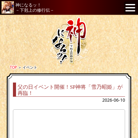
神になるッ！
－下剋上の修行伝－
TOP
＞
イベント
父の日イベント開催！SP神将「雪乃昭姫」が
再臨！
2026-06-10