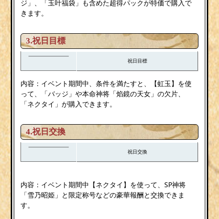
ジ」、「玉叶福袋」も含めた超得パックが特価で購入で
きます。
3.祝日目標
祝日目標
内容：イベント期間中、条件を満たすと、【虹玉】を使
って、「バッジ」や本命神将「焰鏡の天女」の欠片、
「ネクタイ」が購入できます。
4.祝日交換
祝日交換
内容：イベント期間中【ネクタイ】を使って、SP神将
「雪乃昭姫」と限定称号などの豪華報酬と交換できま
す。