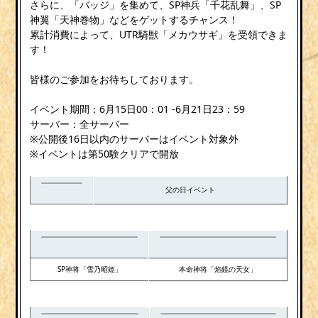
さらに、「バッジ」を集めて、SP神兵「千花乱舞」、SP
神翼「天神巻物」などをゲットするチャンス！
累計消費によって、UTR騎獣「メカウサギ」を受領できま
す！
皆様のご参加をお待ちしております。
イベント期間：6月15日00：01 -6月21日23：59
サーバー：全サーバー
※公開後16日以内のサーバーはイベント対象外
※イベントは第50験クリアで開放
父の日イベント
SP神将「雪乃昭姫」
本命神将「焰鏡の天女」