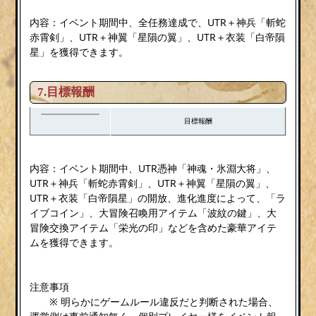
内容：イベント期間中、全任務達成で、UTR＋神兵「斬蛇
赤霄剣」、UTR＋神翼「星隕の翼」、UTR＋衣装「白帝隕
星」を獲得できます。
7.目標報酬
目標報酬
内容：イベント期間中、UTR憑神「神魂・氷淵大将」、
UTR＋神兵「斬蛇赤霄剣」、UTR＋神翼「星隕の翼」、
UTR＋衣装「白帝隕星」の開放、進化進度によって、「ラ
イブコイン」、大冒険召喚用アイテム「波紋の鍵」、大
冒険交換アイテム「栄光の印」などを含めた豪華アイテ
ムを獲得できます。
注意事項
※ 明らかにゲームルール違反だと判断された場合、