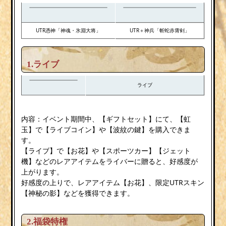
UTR憑神「神魂・氷淵大将」
UTR＋神兵「斬蛇赤霄剣」
1.ライブ
ライブ
内容：イベント期間中、【ギフトセット】にて、【虹
玉】で【ライブコイン】や【波紋の鍵】を購入できま
す。
【ライブ】で【お花】や【スポーツカー】【ジェット
機】などのレアアイテムをライバーに贈ると、好感度が
上がります。
好感度の上りで、レアアイテム【お花】、限定UTRスキン
【神秘の影】などを獲得できます。
2.
福袋特権