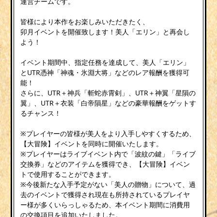
運営チームです。
皆様により本作をお楽しみいただきたく、
卯月イベントを開催致します！美人「エリン」と再会し
よう！
イベント期間中、指定任務を達成して、美人「エリン」
とUTR憑神「神魂・氷淵大将」などのレア報酬を獲得可
能！
さらに、UTR＋神兵「斬蛇赤霄剣」、UTR＋神翼「星隕の
翼」、UTR＋衣装「白帝隕星」などの豪華報酬をゲットす
るチャンス！
※プレイヤーの皆様が美人をより入手しやすくするため、
【大冒険】イベントを同時に開催いたします。
※プレイヤーはライブイベント内で「波紋の鍵」「ライブ
交換券」などのアイテムを獲得でき、【大冒険】イベン
トで使用することができます。
※今後新たな入手予定がない「美人の贈物」について、過
去のイベントで獲得され現在も所持されているプレイヤ
ー様が多くいらっしゃるため、本イベント期間に消費用
の交換項目を追加いたしました。