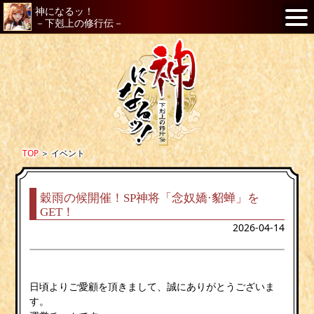
神になるッ！
－下剋上の修行伝－
TOP
＞
イベント
穀雨の候開催！SP神将「念奴嬌·貂蝉」を
GET！
2026-04-14
日頃よりご愛顧を頂きまして、誠にありがとうございま
す。