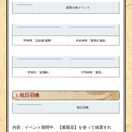
穀雨の候イベント
SP神将「念奴嬌·貂蝉」
本命神将「凰華紅蓮姫」
SP神兵「波瀾剣」
UTR神将「紫苑」
1.祝日召喚
祝日召喚
内容：イベント期間中、【紫陽花】を使って抽選すれ