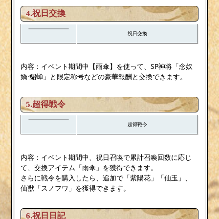
4.祝日交換
祝日交換
内容：イベント期間中【雨傘】を使って、SP神将「念奴
嬌·貂蝉」と限定称号などの豪華報酬と交換できます。
5.超得戦令
超得戦令
内容：イベント期間中、祝日召喚で累計召喚回数に応じ
て、交換アイテム「雨傘」を獲得できます。
さらに戦令を購入したら、追加で「紫陽花」「仙玉」、
仙獣「スノフワ」を獲得できます。
6.祝日日記