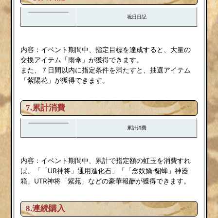
祝日日記
内容：イベント期間中、指定目標を達成すると、大量の
交換アイテム「雨傘」が獲得できます。
また、７日間以内に指定条件を満たすと、抽選アイテム
「紫陽花」が獲得できます。
7.累計消費
累計消費
内容：イベント期間中、累計で指定額の虹玉を消費すれ
ば、「「UR神将」通用進化石」「「念奴嬌·貂蝉」神器
箱」UTR神将「紫苑」などの豪華報酬が獲得できます。
8.連続購入