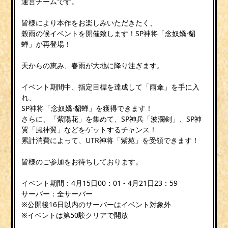
運営チームです。
皆様により本作をお楽しみいただきたく、
穀雨の候イベントを開催致します！SP神将「念奴嬌·貂
蝉」が再登場！
天からの恵み、春雨が大地に降り注ぎます。
イベント期間中、指定目標を達成して「雨傘」を手に入
れ、
SP神将「念奴嬌·貂蝉」を獲得できます！
さらに、「紫陽花」を集めて、SP神兵「波瀾剣」、SP神
翼「風神翼」などをゲットするチャンス！
累計消費によって、UTR神将「紫苑」を受領できます！
皆様のご参加をお待ちしております。
イベント期間：4月15日00：01 - 4月21日23：59
サーバー：全サーバー
※公開後16日以内のサーバーはイベント対象外
※イベントは第50験クリアで開放