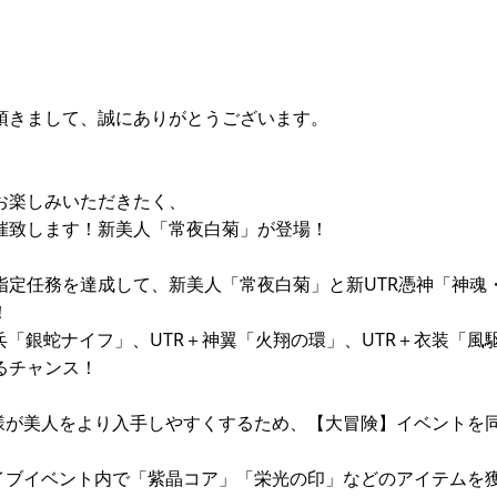
頂きまして、誠にありがとうございます。
お楽しみいただきたく、
催致します！新美人「常夜白菊」が登場！
指定任務を達成して、新美人「常夜白菊」と新UTR憑神「神魂
！
兵「銀蛇ナイフ」、UTR＋神翼「火翔の環」、UTR＋衣装「風
るチャンス！
様が美人をより入手しやすくするため、【大冒険】イベントを
イブイベント内で「紫晶コア」「栄光の印」などのアイテムを