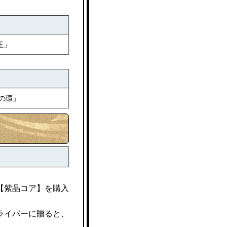
王」
翔の環」
【紫晶コア】を購入
ライバーに贈ると、