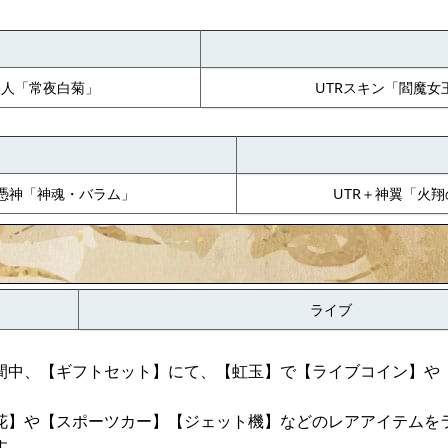
美人「常夜白菊」
UTRスキン「閻魔女
R憑神「神魂・バラム」
UTR＋神翼「火
ライブ
間中、【ギフトセット】にて、【虹玉】で【ライブコイン】や
花】や【スポーツカー】【ジェット機】などのレアアイテムを
す。