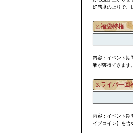
好感度の上りで、
2.
福袋特権
内容：イベント期
酬が獲得できます
3.
ライバ一回
内容：イベント期
イブコイン】を含