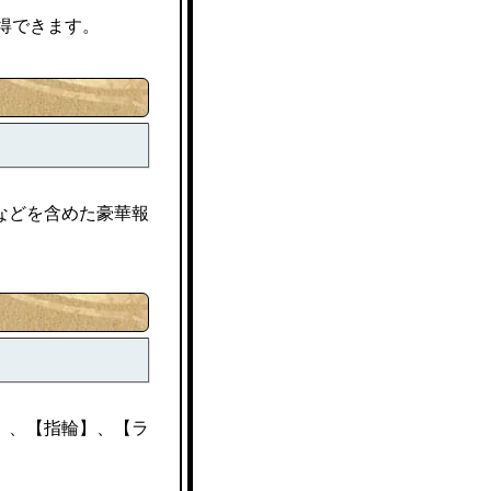
得できます。
などを含めた豪華報
】、【指輪】、【ラ