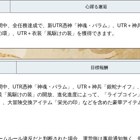
心躍る邂逅
間中、全任務達成で、新UTR憑神「神魂・バラム」、UTR＋神
の環」、UTR＋衣装「風駆けの装」を獲得できます。
目標報酬
中、UTR憑神「神魂・バラム」、UTR＋神兵「銀蛇ナイフ」、
衣装「風駆けの装」の開放、進化進度によって、「ライブコイン
」、大冒険交換アイテム「栄光の印」などを含めた豪華アイテ
ムルール違反だと判断された場合、運営側は事前通知無く、