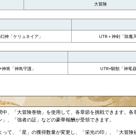
大冒険
＋幻神「ケリュネイア」
UTR＋神剣「除魔
R+神将「神鳥守護」
UTR+騎獣「神竜
間中、「大冒険巻物」を使用して、各章節を挑戦できます。各
ン」、「強者の証」などの豪華報酬が受領できます。
よって、「星」の獲得数量が変更し、「栄光の印」、「大冒険