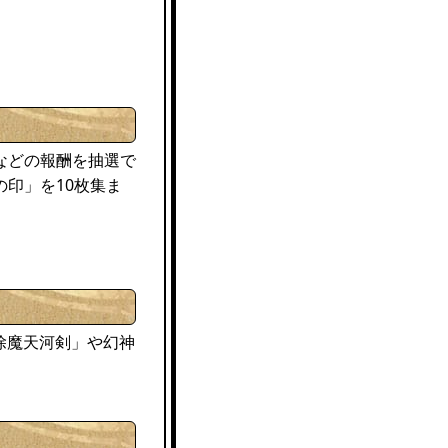
などの報酬を抽選で
印」を10枚集ま
除魔天河剣」や幻神