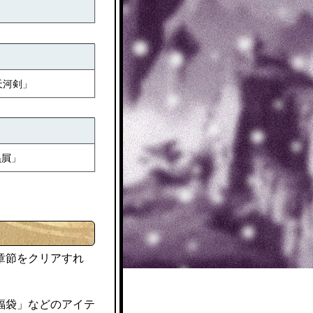
天河剣」
贔屓」
章節をクリアすれ
福袋」などのアイテ