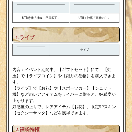
UTR憑神「神魂・巨霊鹿王」
UTR＋神翼「竜神の主」
1.ライブ
ライブ
内容：イベント期間中、【ギフトセット】にて、【虹
玉】で【ライブコイン】や【銀月の巻物】を購入できま
す。
【ライブ】で【お花】や【スポーツカー】【ジェット
機】などのレアアイテムをライバーに贈ると、好感度が
上がります。
好感度の上りで、レアアイテム【お花】、限定SPスキン
【セクシーサンタ】などを獲得できます。
2.
福袋特権