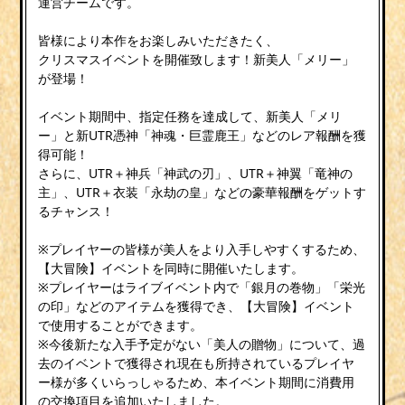
運営チームです。
皆様により本作をお楽しみいただきたく、
クリスマスイベントを開催致します！新美人「メリー」
が登場！
イベント期間中、指定任務を達成して、新美人「メリ
ー」と新UTR憑神「神魂・巨霊鹿王」などのレア報酬を獲
得可能！
さらに、UTR＋神兵「神武の刃」、UTR＋神翼「竜神の
主」、UTR＋衣装「永劫の皇」などの豪華報酬をゲットす
るチャンス！
※プレイヤーの皆様が美人をより入手しやすくするため、
【大冒険】イベントを同時に開催いたします。
※プレイヤーはライブイベント内で「銀月の巻物」「栄光
の印」などのアイテムを獲得でき、【大冒険】イベント
で使用することができます。
※今後新たな入手予定がない「美人の贈物」について、過
去のイベントで獲得され現在も所持されているプレイヤ
ー様が多くいらっしゃるため、本イベント期間に消費用
の交換項目を追加いたしました。