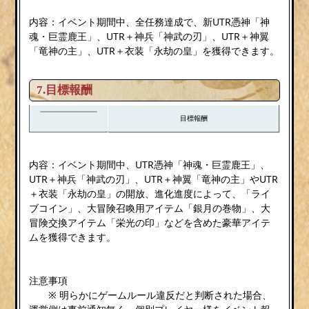
内容：イベント期間中、全任務達成で、新UTR憑神「神
魂・巨霊鹿王」、UTR＋神兵「神武の刃」、UTR＋神翼
「竜神の主」、UTR＋衣装「永劫の皇」を獲得できます。
7.目標報酬
目標報酬
内容：イベント期間中、UTR憑神「神魂・巨霊鹿王」、
UTR＋神兵「神武の刃」、UTR＋神翼「竜神の主」やUTR
＋衣装「永劫の皇」の開放、進化進度によって、「ライ
ブコイン」、大冒険召喚用アイテム「銀月の巻物」、大
冒険交換アイテム「栄光の印」などを含めた豪華アイテ
ムを獲得できます。
注意事項
※ 明らかにゲームルール違反だと判断された場合、