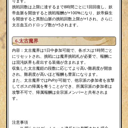
ります。
挑戦回数は上限に達するまで8時間ごとに1回回復し、妖
帝血脈を開放すると挑戦報酬が+100%になり、妖帝蘇生
を開放すると異獣山脈の挑戦回数上限が+1され、さらに
太古血玉のドロップ数が+5されます。
6.太古魔界
内容：太古魔界は1日中参加可能で、各ボスは1時間ごと
にリセットされ、挑戦には魔界挑戦札が必要で、報酬に
は混沌妖界も産出する装備が含まれます。
収集した太古魔鎧の段数に応じてより高い難易度が開放
され、難易度が高いほど報酬も豊富になります。
また、太古魔界ではPvPが可能で、他宗派の参加者を攻撃
してボスの帰属を奪うことができ、所属宗派の参加者は
攻撃不可で、帰属報酬は全宗派メンバーと共有されま
す。
注意事項