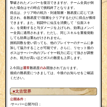
撃破されたメンバーを復活できますが、チーム全員が倒
れた場合はその時点で挑戦終了となります。
得点は、クリア時の戦力・到達階層・難易度に応じて決
定され、各難易度で1階層をクリアするたびに得点が獲得
できます。また、戦闘中に仙玉を消費して「位面スキ
ル」を発動すると与ダメージを上げられ、効果はメンバ
ー全員に適用されます。ただし、同じスキルを重複発動
しても効果は重ねがけされません。
挑戦回数を使い切っても、他のプレイヤーのチームに参
加して協力することが可能です。さらに、リセット後の
ボスはサーバー内のプレイヤー戦力に応じて強さが調整
され、戦力が高いほどボスの難度も上昇します。
2.今回は
通常
難易度
のみ
開放されております。
後続の難易度につきましては、今後のお知らせをご確認
ください。
■太古世界
公開条件：
·サーバー公開70日；