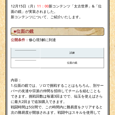
12月15日（月）
11：00
新コンテンツ「太古世界」&「位
面の鏡」が実装されました。
新コンテンツについて、ご紹介いたします。
■位面の鏡
公開条件：
修心境5解に到達
試練
位面の鏡
内容：
1.位面の鏡では、ソロで挑戦することはもちろん、別サー
バーの友達や宗派の仲間を招待してチームを組むことも
できます。挑戦回数は毎週3回までで、仙玉を使えばさら
に最大2回まで追加購入できます。
戦闘時間は5分間で、この時間内に難易度をクリアすると
次の難易度が開放されます。戦闘中はスキルを使用して