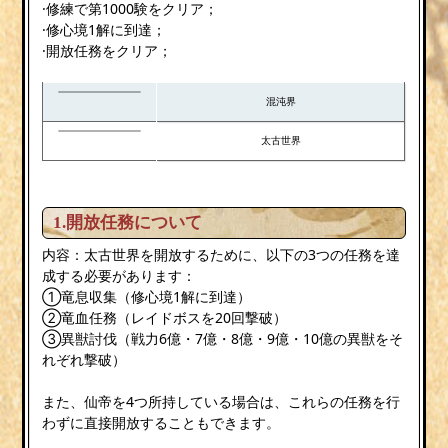
·修練で第1000験をクリア；
·修心境1解に到達；
·開放任務をクリア；
混沌界
太古世界
1.開放任務について
内容：太古世界を開放するために、以下の3つの任務を達
成する必要があります：
①竜息収集（修心境1解に到達）
②竜血任務（レイドボスを20回撃破）
③異獣討伐（戦力6億・7億・8億・9億・10億の異獣をそ
れぞれ撃破）
また、仙帝を4つ所持している場合は、これらの任務を行
わずに直接開放することもできます。