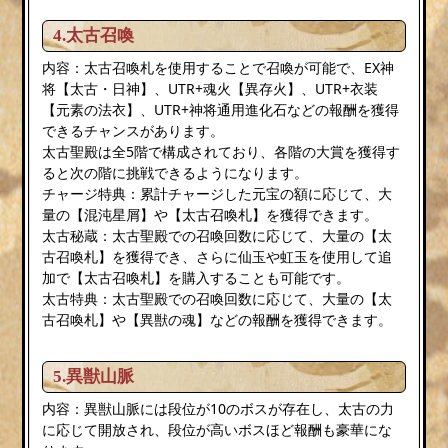
4.太古召喚
内容：太古召喚札を使用することで召喚が可能で、EX神
将【太古・日神】、UTR+魂火【異存火】、UTR+衣装
【元素の法衣】、UTR+神将通用進化石などの報酬を獲得
できるチャンスがあります。
太古聖殿は全5階で構成されており、各階の大賞を獲得す
ると次の階に挑戦できるようになります。
チャージ特典：累計チャージした元宝の額に応じて、大
量の【混沌星屑】や【太古召喚札】を獲得できます。
太古秘蔵：太古聖殿での召喚回数に応じて、大量の【太
古召喚札】を獲得でき、さらに仙玉や虹玉を使用して追
加で【太古召喚札】を購入することも可能です。
太古特典：太古聖殿での召喚回数に応じて、大量の【太
古召喚札】や【異獣の魂】などの報酬を獲得できます。
5.異獣山脈
内容：異獣山脈には段位が10のボスが存在し、太古の力
に応じて開放され、段位が高いボスほど報酬も豪華にな