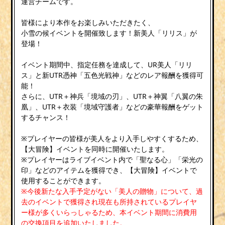
運営チームです。
皆様により本作をお楽しみいただきたく、
小雪の候イベントを開催致します！新美人「リリス」が
登場！
イベント期間中、指定任務を達成して、UR美人「リリ
ス」と新UTR憑神「五色光戦神」などのレア報酬を獲得可
能！
さらに、UTR＋神兵「境域の刃」、UTR＋神翼「八翼の朱
凰」、UTR＋衣装「境域守護者」などの豪華報酬をゲット
するチャンス！
※プレイヤーの皆様が美人をより入手しやすくするため、
【大冒険】イベントを同時に開催いたします。
※プレイヤーはライブイベント内で「聖なる心」「栄光の
印」などのアイテムを獲得でき、【大冒険】イベントで
使用することができます。
※今後新たな入手予定がない「美人の贈物」について、過
去のイベントで獲得され現在も所持されているプレイヤ
ー様が多くいらっしゃるため、本イベント期間に消費用
の交換項目を追加いたしました。