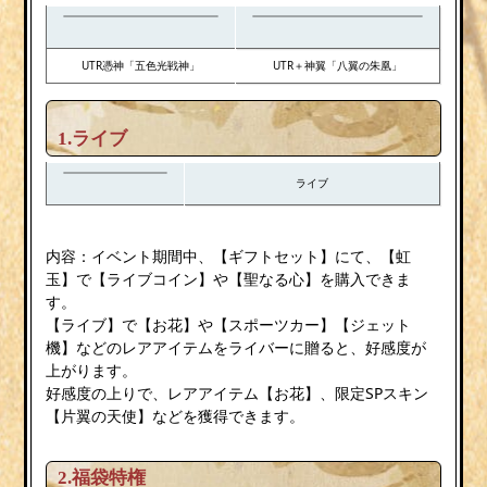
UTR憑神「五色光戦神」
UTR＋神翼「八翼の朱凰」
1.ライブ
ライブ
内容：イベント期間中、【ギフトセット】にて、【虹
玉】で【ライブコイン】や【聖なる心】を購入できま
す。
【ライブ】で【お花】や【スポーツカー】【ジェット
機】などのレアアイテムをライバーに贈ると、好感度が
上がります。
好感度の上りで、レアアイテム【お花】、限定SPスキン
【片翼の天使】などを獲得できます。
2.
福袋特権