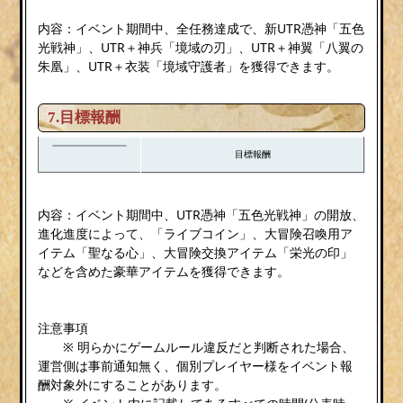
内容：イベント期間中、全任務達成で、新UTR憑神「五色
光戦神」、UTR＋神兵「境域の刃」、UTR＋神翼「八翼の
朱凰」、UTR＋衣装「境域守護者」を獲得できます。
7.目標報酬
目標報酬
内容：イベント期間中、UTR憑神「五色光戦神」の開放、
進化進度によって、「ライブコイン」、大冒険召喚用ア
イテム「聖なる心」、大冒険交換アイテム「栄光の印」
などを含めた豪華アイテムを獲得できます。
注意事項
※ 明らかにゲームルール違反だと判断された場合、
運営側は事前通知無く、個別プレイヤー様をイベント報
酬対象外にすることがあります。