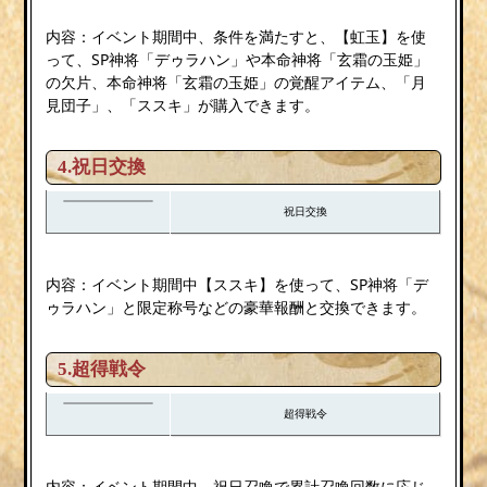
内容：イベント期間中、条件を満たすと、【虹玉】を使
って、SP神将「デゥラハン」や本命神将「玄霜の玉姫」
の欠片、本命神将「玄霜の玉姫」の覚醒アイテム、「月
見団子」、「ススキ」が購入できます。
4.祝日交換
祝日交換
内容：イベント期間中【ススキ】を使って、SP神将「デ
ゥラハン」と限定称号などの豪華報酬と交換できます。
5.超得戦令
超得戦令
内容：イベント期間中、祝日召喚で累計召喚回数に応じ