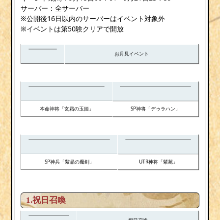
サーバー：全サーバー
※公開後16日以内のサーバーはイベント対象外
※イベントは第50験クリアで開放
お月見イベント
本命神将「玄霜の玉姫」
SP神将「デゥラハン」
SP神兵「紫晶の魔剣」
UTR神将「紫苑」
1.祝日召喚
祝日召喚