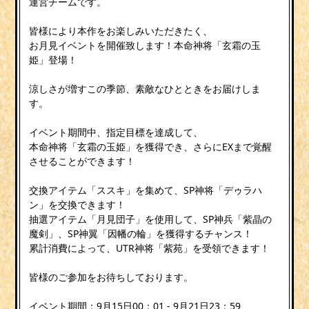
運営チームです。
皆様により本作をお楽しみいただきたく、
お月見イベントを開催致します！本命神将「玄霜の玉
姫」登場！
涼しさが増すこの季節、素敵なひとときをお届けしま
す。
イベント期間中、指定目標を達成して、
本命神将「玄霜の玉姫」を獲得でき、さらにEXまで覚醒
させることができます！
交換アイテム「ススキ」を集めて、SP神将「デゥラハ
ン」を交換できます！
抽選アイテム「月見団子」を使用して、SP神兵「紫晶の
魔剣」、SP神翼「因幡の輪」を獲得するチャンス！
累計消費によって、UTR神将「紫苑」を受領できます！
皆様のご参加をお待ちしております。
イベント期間：9月15日00：01 - 9月21日23：59