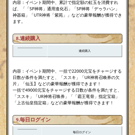
内容：イベント期間中、累計で指定額の虹玉を消費すれ
ば、「「SP神将」通用進化石」「SP神将「デゥラハン」
神器箱」「UTR神将「紫苑」」などの豪華報酬が獲得でき
ます。
8.連続購入
連続購入
内容：イベント期間中、一括で22000元宝をチャージする
日数が条件を満たすと、「ススキ」「UR神将召喚券の欠
片」「仙玉】などの豪華報酬が獲得できます！
一括で49000元宝をチャージする日数が条件を満たすと、
「ススキ」「UR神将召唤券」「「霸王竜骨」指定宝箱」
「上古仙皇指定箱」などの豪華報酬が獲得できます！
9.毎日ログイン
毎日ログイン