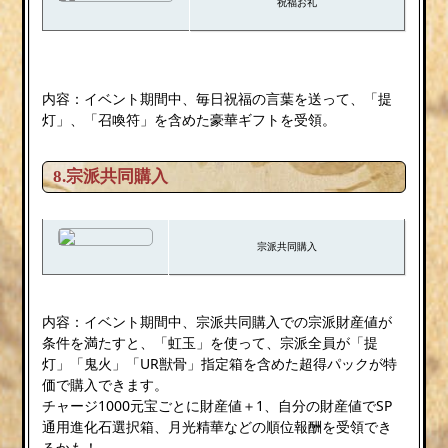
祝福お礼
内容：イベント期間中、毎日祝福の言葉を送って、「提
灯」、「召喚符」を含めた豪華ギフトを受領。
8.宗派共同購入
宗派共同購入
内容：イベント期間中、宗派共同購入での宗派財産値が
条件を満たすと、「虹玉」を使って、宗派全員が「提
灯」「鬼火」「UR獣骨」指定箱を含めた超得パックが特
価で購入できます。
チャージ1000元宝ごとに財産値＋1、自分の財産値でSP
通用進化石選択箱、月光精華などの順位報酬を受領でき
るかも！