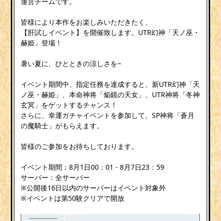
運営チームです。
皆様により本作をお楽しみいただきたく、
【肝試しイベント】を開催致します。UTR幻神「天ノ巫・
赫姫」登場！
暑い夏に、ひとときの涼しさを~
イベント期間中、指定任務を達成すると、新UTR幻神「天
ノ巫・赫姫」、本命神将「焔鏡の天女」、UTR神将「冬神
玄冥」をゲットするチャンス！
さらに、幸運ガチャイベントを参加して、SP神将「蒼月
の魔騎士」がもらえます。
皆様のご参加をお待ちしております。
イベント期間：8月1日00：01 - 8月7日23：59
サーバー：全サーバー
※公開後16日以内のサーバーはイベント対象外
※イベントは第50験クリアで開放