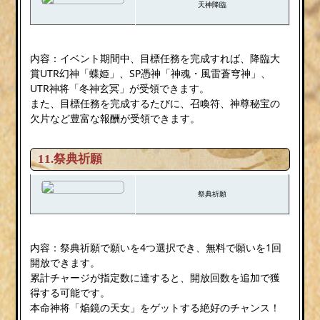
天神降臨
内容：イベント期間中、目標任務を完成すれば、降臨大
賞UTR幻神「蝶姫」、SP憑神「神魂・風雷蒼穹神」、
UTR神将「冬神玄冥」が受領できます。
また、目標任務を完成するたびに、召喚符、神尊秘宝の
欠片など豊富な報酬が受領できます。
11.祭典祈願
祭典祈願
内容：祭典祈願で願いを4つ選択でき、無料で願いを1回
開放できます。
累計チャージが指定数に達すると、開放回数を追加で獲
得する可能です。
本命神将「焔鏡の天女」をゲットする絶好のチャンス！