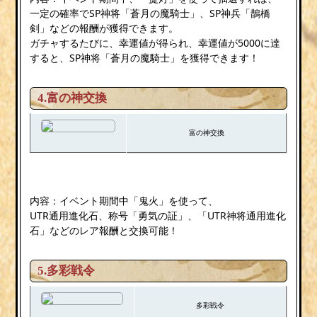
一定の確率でSP神将「蒼月の魔騎士」、SP神兵「鵲橋
剣」などの報酬が獲得できます。
ガチャするたびに、幸運値が得られ、幸運値が5000に達
すると、SP神将「蒼月の魔騎士」を獲得できます！
4.富の神交換
富の神交換
内容：イベント期間中「鬼火」を使って、
UTR通用進化石、称号「勇気の証」、「UTR神将通用進化
石」などのレア報酬と交換可能！
5.多彩戦令
多彩戦令