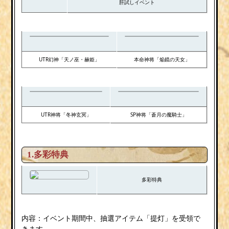
肝試しイベント
UTR幻神「天ノ巫・赫姫」
本命神将「焔鏡の天女」
UTR神将「冬神玄冥」
SP神将「蒼月の魔騎士」
1.多彩特典
多彩特典
内容：イベント期間中、抽選アイテム「提灯」を受領で
きます。