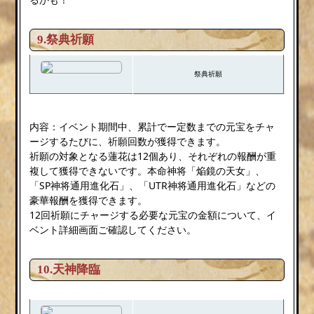
9.祭典祈願
祭典祈願
内容：イベント期間中、累計でー定数までの元宝をチャ
ージするたびに、祈願回数が獲得できます。
祈願の対象となる蓮花は12個あり、それぞれの報酬が重
複して獲得できないです。本命神将「焔鏡の天女」、
「SP神将通用進化石」、「UTR神将通用進化石」などの
豪華報酬を獲得できます。
12回祈願にチャージする必要な元宝の金額について、イ
ベント詳細画面ご確認してください。
10.天神降臨