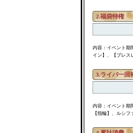
2.
福袋特権
内容：イベント期
イン】、【ブレス
3.
ライバ一回
内容：イベント期
【指輪】、ルシフ
4.累計消費