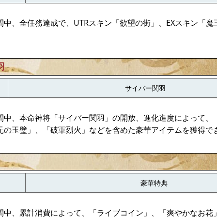
間中、全任務達成で、UTRスキン「欲望の街」、EXスキン「魔
羽
サイバー関羽
間中、本命神将「サイバー関羽」の開放、進化進度によって、
元の玉璧」、「破軍烈火」などを含めた豪華アイテムを獲得で
豪華特典
間中、累計消費によって、「ライブコイン」、「爽やかなお花