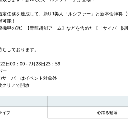
指定任務を達成して、新UR美人「ルシファー」と新本命神将【
得可能！
龍機甲の冠】【青龍超能アーム】などを含めた【「サイバー関
待ちしております。
日00：00 - 7月28日23：59
バー
内のサーバーはイベント対象外
験クリアで開放
ライブ
心躍る邂逅