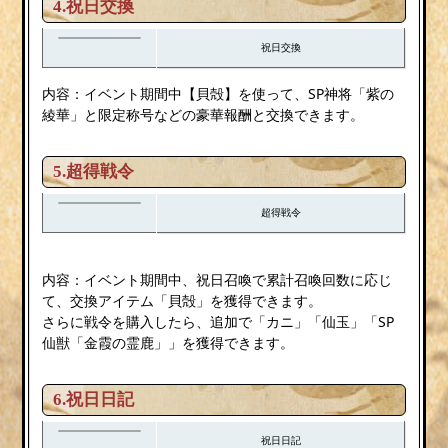
4.祝日交換
祝日交換
内容：イベント期間中【貝殻】を使って、SP神将「紫の
綾華」と限定称号などの豪華報酬と交換できます。
5.超得戦令
超得戦令
内容：イベント期間中、祝日召喚で累計召喚回数に応じ
て、交換アイテム「貝殻」を獲得できます。
さらに戦令を購入したら、追加で「カニ」「仙玉」「SP
仙獣「金霞の霊鹿」」を獲得できます。
6.祝日日記
祝日日記