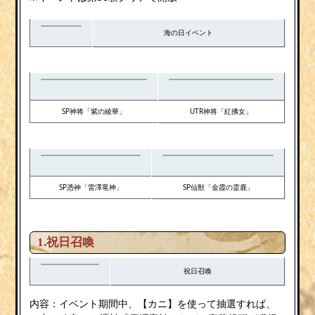
海の日イベント
SP神将「紫の綾華」
UTR神将「紅拂女」
SP憑神「雷澤竜神」
SP仙獣「金霞の霊鹿」
1.祝日召喚
祝日召喚
内容：イベント期間中、【カニ】を使って抽選すれば、