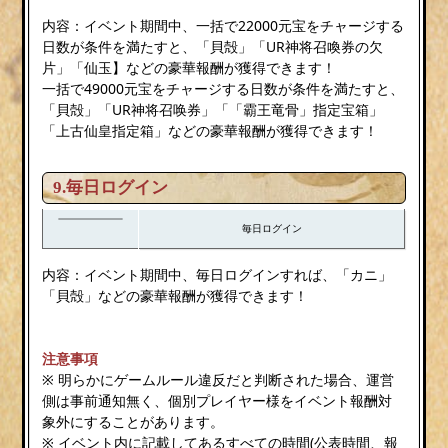
内容：イベント期間中、一括で22000元宝をチャージする
日数が条件を満たすと、「貝殻」「UR神将召喚券の欠
片」「仙玉】などの豪華報酬が獲得できます！
一括で49000元宝をチャージする日数が条件を満たすと、
「貝殻」「UR神将召唤券」「「霸王竜骨」指定宝箱」
「上古仙皇指定箱」などの豪華報酬が獲得できます！
9.毎日ログイン
毎日ログイン
内容：イベント期間中、毎日ログインすれば、「カニ」
「貝殻」などの豪華報酬が獲得できます！
注意事項
※ 明らかにゲームルール違反だと判断された場合、運営
側は事前通知無く、個別プレイヤー様をイベント報酬対
象外にすることがあります。
※ イベント内に記載してあるすべての時間(公表時間、報