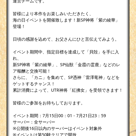
運営チームです。
皆様により本作をお楽しみいただきたく、
海の日イベントを開催致します！新SP神将「紫の綾華」
登場！
日頃の感謝を込めて、お父さんにひと言伝えてみよう。
イベント期間中、指定目標を達成して「貝殻」を手に入
れ、
新SP神将「紫の綾華」、SP仙獣「金霞の霊鹿」などのレ
ア報酬と交換可能！
さらに、「カニ」を集めて、SP憑神「雷澤竜神」などを
ゲットするチャンス！
累計消費によって、UTR神将「紅拂女」を受領できます！
皆様のご参加をお待ちしております。
イベント期間：7月15日00：01 - 7月21日23：59
サーバー：全サーバー
※公開後16日以内のサーバーはイベント対象外
※イベントは第50験クリアで開放