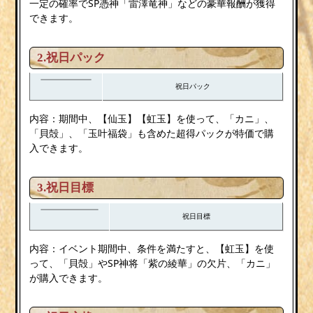
一定の確率でSP憑神「雷澤竜神」などの豪華報酬が獲得
できます。
2.祝日パック
祝日パック
内容：期間中、【仙玉】【虹玉】を使って、「カニ」、
「貝殻」、「玉叶福袋」も含めた超得パックが特価で購
入できます。
3.祝日目標
祝日目標
内容：イベント期間中、条件を満たすと、【虹玉】を使
って、「貝殻」やSP神将「紫の綾華」の欠片、「カニ」
が購入できます。