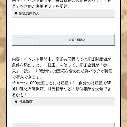
内容：イベント期間中、毎日祝福の言葉を送って、「巻
貝」を含めた豪華ギフトを受領。
8.宗派共同購入
宗派共同購入
内容：イベント期間中、宗派共同購入での宗派財産値が
条件を満たすと、「虹玉」を使って、宗派全員が「巻
貝」「鰻」「UR獣骨」指定箱を含めた超得パックが特価
で購入できます。
チャージ1000元宝ごとに財産値＋1、自分の財産値でSP
通用進化石選択箱、月光精華などの順位報酬を受領でき
るかも！
9.祭典祈願