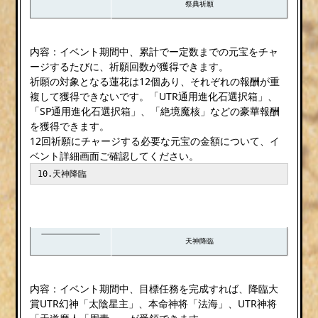
祭典祈願
内容：イベント期間中、累計でー定数までの元宝をチャ
ージするたびに、祈願回数が獲得できます。
祈願の対象となる蓮花は12個あり、それぞれの報酬が重
複して獲得できないです。「UTR通用進化石選択箱」、
「SP通用進化石選択箱」、「絶境魔核」などの豪華報酬
を獲得できます。
12回祈願にチャージする必要な元宝の金額について、イ
ベント詳細画面ご確認してください。
10.天神降臨
天神降臨
内容：イベント期間中、目標任務を完成すれば、降臨大
賞UTR幻神「太陰星主」、本命神将「法海」、UTR神将