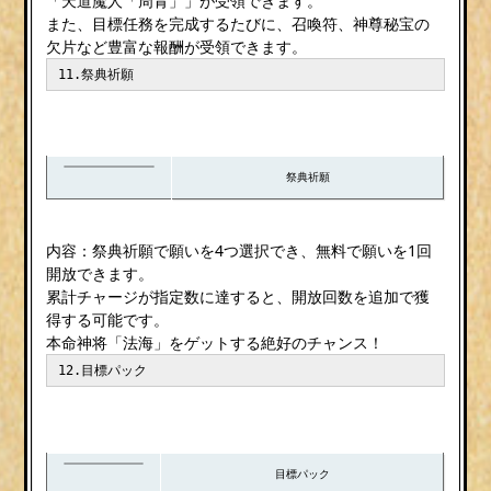
「天道魔人「周青」」が受領できます。
また、目標任務を完成するたびに、召喚符、神尊秘宝の
欠片など豊富な報酬が受領できます。
11.祭典祈願
祭典祈願
内容：祭典祈願で願いを4つ選択でき、無料で願いを1回
開放できます。
累計チャージが指定数に達すると、開放回数を追加で獲
得する可能です。
本命神将「法海」をゲットする絶好のチャンス！
12.目標パック
目標パック