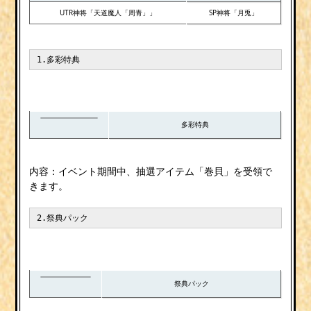
UTR神将「天道魔人「周青」」
SP神将「月兎」
1.多彩特典
多彩特典
内容：イベント期間中、抽選アイテム「巻貝」を受領で
きます。
2.祭典パック
祭典パック