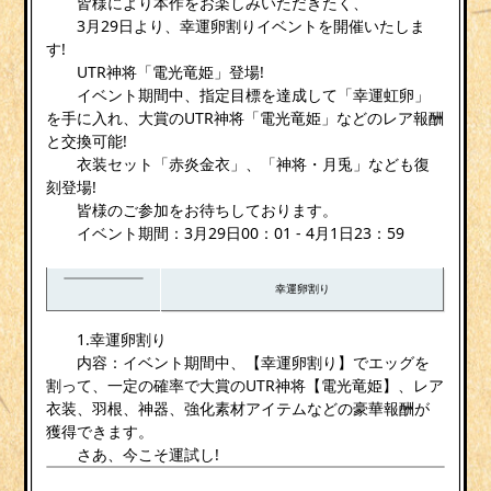
皆様により本作をお楽しみいただきたく、
3月29日より、幸運卵割りイベントを開催いたしま
す!
UTR神将「電光竜姫」登場!
イベント期間中、指定目標を達成して「幸運虹卵」
を手に入れ、大賞のUTR神将「電光竜姫」などのレア報酬
と交換可能!
衣装セット「赤炎金衣」、「神将・月兎」なども復
刻登場!
皆様のご参加をお待ちしております。
イベント期間：3月29日00：01 - 4月1日23：59
幸運卵割り
1.幸運卵割り
内容：イベント期間中、【幸運卵割り】でエッグを
割って、一定の確率で大賞のUTR神将【電光竜姫】、レア
衣装、羽根、神器、強化素材アイテムなどの豪華報酬が
獲得できます。
さあ、今こそ運試し!