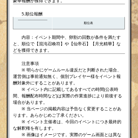
豪華報酬が獲得できます。
5.順位報酬
順位表
内容：イベント期間中、卵割の回数が条件を満たす
と、順位で【混沌召喚符】や【仙帝石】【月光精華】な
どを獲得できます。
注意事項
※ 明らかにゲームルール違反だと判断された場合、
運営側は事前通知無く、個別プレイヤー様をイベント報
酬対象外にすることがあります。
※ イベント内に記載してあるすべての時間(公表時
間、報酬配布時間など)は実際の作業進捗により前後する
場合があります。
※ 当ページの掲載内容は予告なく変更することがあ
ります。あらかじめご了承ください。
※ イベント主催者は、今回のイベントにつき最終的
な解釈権を有します。
※ 画像はイメージです。実際のゲーム画面とは異な