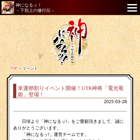
神になるッ！
－下剋上の修行伝－
TOP
＞
イベント
幸運卵割りイベント開催！UTR神将「電光竜
姫」登場！
2025-03-28
日頃より「神になるッ!」をご愛顧頂きまして、誠に
ありがとうございます。
「神になるッ!」運営チームです。