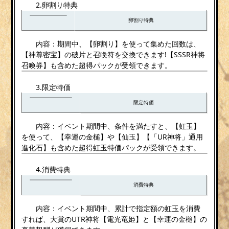
2.卵割り特典
卵割り特典
内容：期間中、【卵割り】を使って集めた回数は、
【神尊密宝】の破片と召喚符を交換できます!【SSSR神将
召喚券】も含めた超得パックが受領できます。
3.限定特価
限定特価
内容：イベント期間中、条件を満たすと、【虹玉】
を使って、【幸運の金槌】や【仙玉】【「UR神将」通用
進化石】も含めた超得虹玉特価パックが受領できます。
4.消費特典
消費特典
内容：イベント期間中、累計で指定額の虹玉を消費
すれば、大賞のUTR神将【電光竜姫】と【幸運の金槌】の