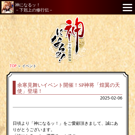
神になるッ！
－下剋上の修行伝－
TOP
＞
イベント
余寒見舞いイベント開催！SP神将「煌翼の天
使」登場！
2025-02-06
日頃より「神になるッ！」をご愛顧頂きまして、誠にあ
りがとうございます。