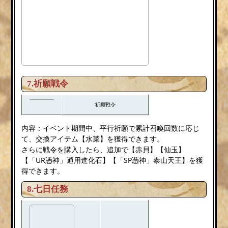
7.祈願戦令
祈願戦令
内容：イベント期間中、平行祈願で累計召喚回数に応じ
て、交換アイテム【水菜】を獲得できます。
さらに戦令を購入したら、追加で【赤貝】【仙玉】
【「UR憑神」通用進化石】【「SP憑神」泰山天王】を獲
得できます。
8.七日任務