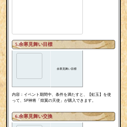
5.余寒見舞い目標
余寒見舞い目標
内容：イベント期間中、条件を満たすと、【虹玉】を使
って、SP神将「煌翼の天使」が購入できます。
6.余寒見舞い交換