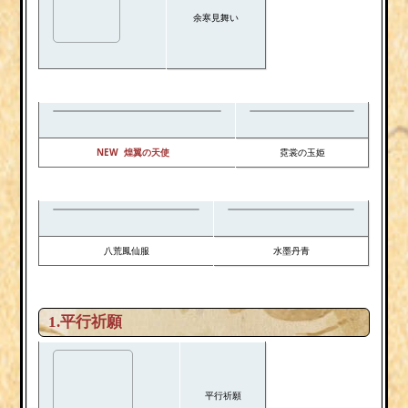
余寒見舞い
NEW 煌翼の天使
霓裳の玉姫
八荒鳳仙服
水墨丹青
1.平行祈願
平行祈願