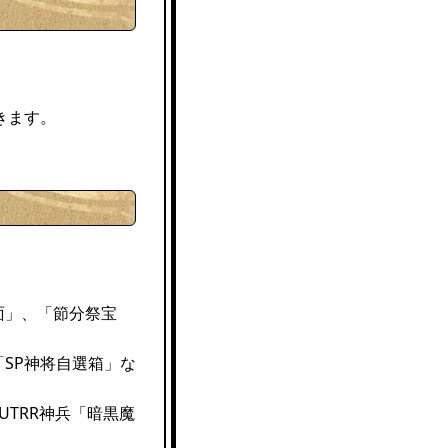
きます。
面」、「節分祭宝
「SP神将自選箱」な
UTRR神兵「暗黒魔