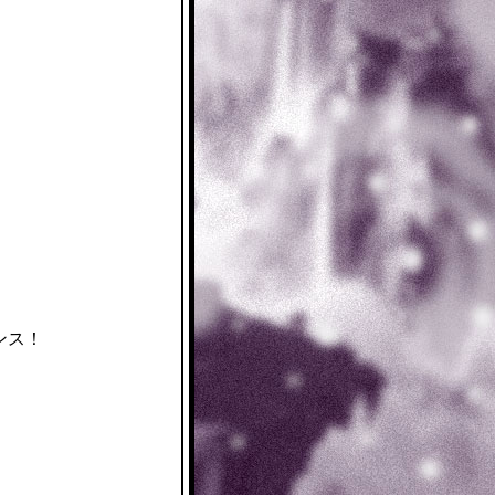
ンス！
、