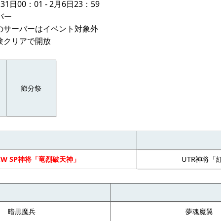
日00：01 - 2月6日23：59
バー
内のサーバーはイベント対象外
験クリアで開放
節分祭
EW SP神将「竜烈破天神」
UTR神将「
暗黒魔兵
夢魂魔翼