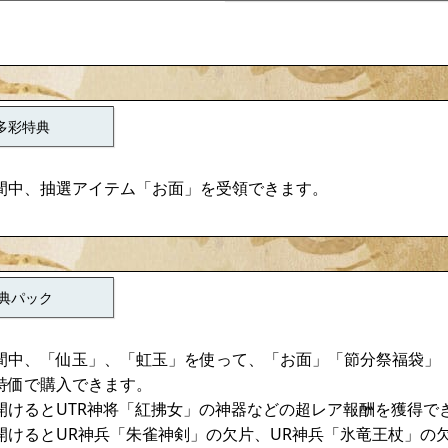
多彩特典
間中、抽選アイテム「お面」を受領できます。
典パック
間中、「仙玉」、「虹玉」を使って、「お面」「節分祭福袋」
特価で購入できます。
開けるとUTR神将「紅拂女」の神器などの超レア報酬を獲得で
開けるとUR神兵「朱雀神剣」の欠片、UR神兵「氷竜王杖」の