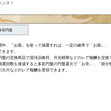
ャンス！
多彩円盤
間中、「お面」を使って抽選すれば、一定の確率で「お面」、
できます。
円盤の交換商店で混沌召喚符、月光精華などのレア報酬を交換
抽選回数を達成すると多彩円盤の円盤還元で「お寺」、「節分祭
の欠片などのレア報酬を受領できます。