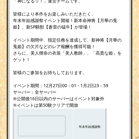
「神になるッ！」運営チームです。
皆様により本作をお楽しみいただきたく、
年末年始感謝祭イベント開催！新本命神将【月華の兎
姫】、新SP騎獣【蒼雷の猛牛】が登場！
イベント期間中、指定任務を達成して、新神将【月華の
兎姫】の欠片などのレア報酬を獲得可能！
さらに、美人狸奈の衣装「美人教師」、「高貴な姫」を
ゲット！
皆様のご参加をお待ちしております。
イベント期間：12月27日00：01 - 1月2日23：59
サーバー：全サーバー
※公開後16日以内のサーバーはイベント対象外
※イベントは第50験クリアで開放
年末年始感謝祭