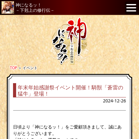
神になるッ！
－下剋上の修行伝－
TOP
＞
イベント
年末年始感謝祭イベント開催！騎獣「蒼雷の
猛牛」登場！
2024-12-26
日頃より「神になるッ！」をご愛顧頂きまして、誠にあ
りがとうございます。