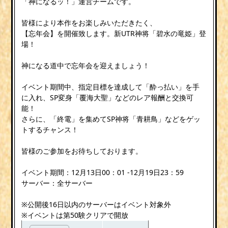
「神になるッ！」運営チームです。
皆様により本作をお楽しみいただきたく、
【忘年会】を開催致します。新UTR神将「碧水の竜姫」登
場！
神になる道中で忘年会を迎えましょう！
イベント期間中、指定目標を達成して「酔っ払い」を手
に入れ、SP変身「覆海大聖」などのレア報酬と交換可
能！
さらに、「終電」を集めてSP神将「青耕鳥」などをゲッ
トするチャンス！
皆様のご参加をお待ちしております。
イベント期間：12月13日00：01 -12月19日23：59
サーバー：全サーバー
※公開後16日以内のサーバーはイベント対象外
※イベントは第50験クリアで開放