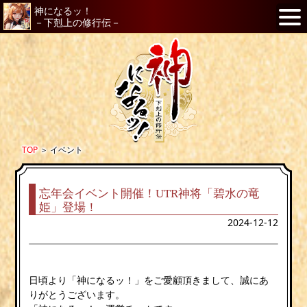
神になるッ！
－下剋上の修行伝－
TOP
＞
イベント
忘年会イベント開催！UTR神将「碧水の竜
姫」登場！
2024-12-12
日頃より「神になるッ！」をご愛顧頂きまして、誠にあ
りがとうございます。