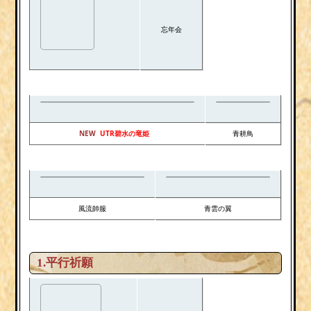
忘年会
NEW
UTR碧水の竜姫
青耕鳥
風流帥服
青雲の翼
1.平行祈願