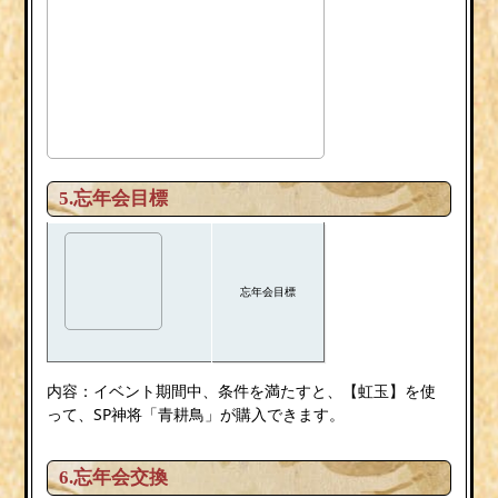
5.忘年会目標
忘年会目標
内容：イベント期間中、条件を満たすと、【虹玉】を使
って、SP神将「青耕鳥」が購入できます。
6.忘年会交換