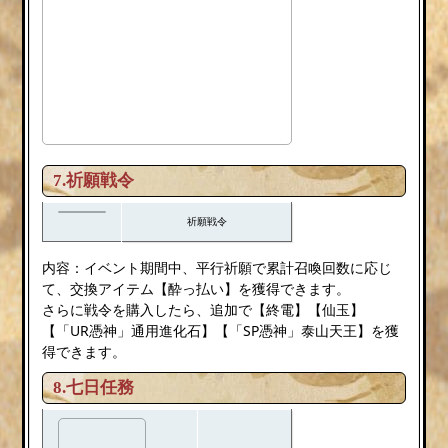
7.祈願戦令
祈願戦令
内容：イベント期間中、平行祈願で累計召喚回数に応じ
て、交換アイテム【酔っ払い】を獲得できます。
さらに戦令を購入したら、追加で【終電】【仙玉】
【「UR憑神」通用進化石】【「SP憑神」泰山天王】を獲
得できます。
8.七日任務