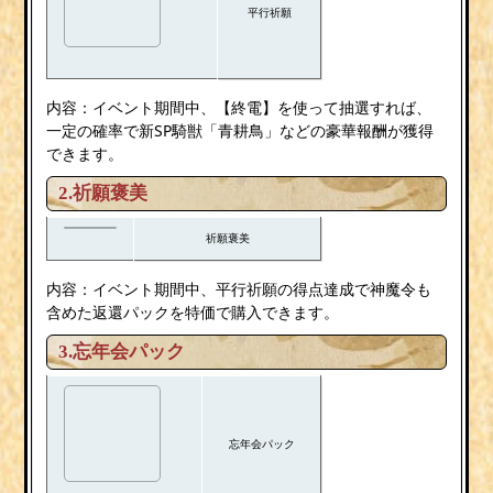
平行祈願
内容：イベント期間中、【終電】を使って抽選すれば、
一定の確率で新SP騎獣「青耕鳥」などの豪華報酬が獲得
できます。
2.祈願褒美
祈願褒美
内容：イベント期間中、平行祈願の得点達成で神魔令も
含めた返還パックを特価で購入できます。
3.忘年会パック
忘年会パック