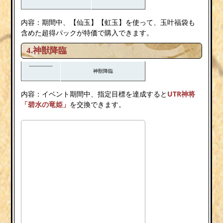
内容：期間中、【仙玉】【虹玉】を使って、玉叶福袋も
含めた超得パックが特価で購入できます。
4.神獣降臨
神獣降臨
内容：イベント期間中、指定目標を達成すると
UTR神将
「碧水の竜姫」
を交換できます。