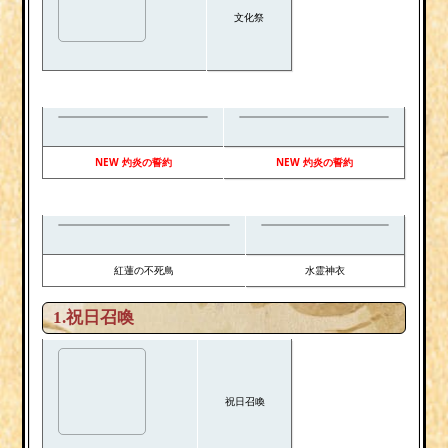
文化祭
NEW 灼炎の誓約
NEW 灼炎の誓約
紅蓮の不死鳥
水霊神衣
1.祝日召喚
祝日召喚