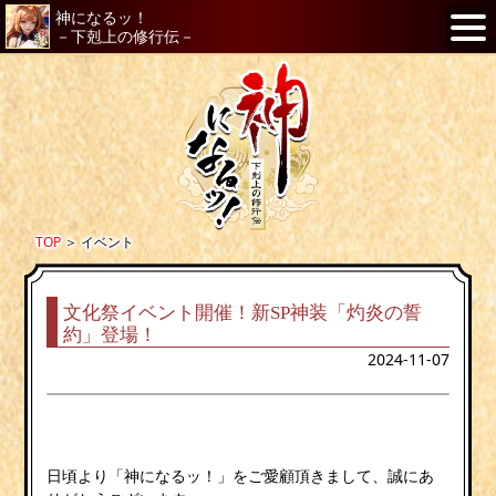
神になるッ！
－下剋上の修行伝－
TOP
＞
イベント
文化祭イベント開催！新SP神装「灼炎の誓
約」登場！
2024-11-07
日頃より「神になるッ！」をご愛顧頂きまして、誠にあ