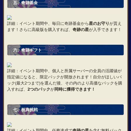
五、奇跡基金
詳細：イベント期間中、毎日に奇跡基金から
星のお守り
が貰え
ます！さらに高級版を購入すれば、
奇跡の星
が入手できます！
六、奇跡ギフト
詳細：イベント期間中、個人と所属サーバーの全員の活躍値が
指定値になると、限定パックが開放されます！自分がほしいパ
ック(最大2つまで)を選んだ後、その内のより高価なパックを購
入すれば、
2つのパック
が
同時に獲得できます！
七、祝典挑戦
詳細：イベント期間中、任務達成で
奇跡の星
を含む無料パック