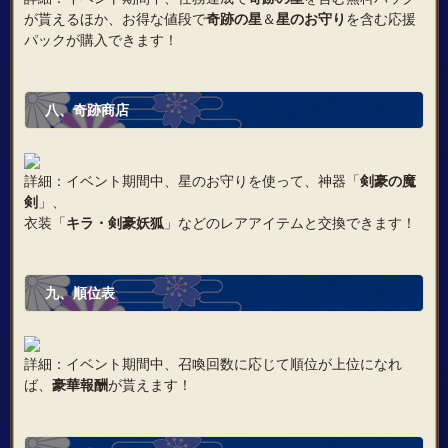
が貰えるほか、お得な値段で
奇跡の星
＆
星のお守り
を含む応援
パックが購入できます！
八、奇跡商店
詳細：イベント期間中、星のお守りを使って、神器「
剣豪の魔
剣
」、
衣装「
キラ・剣豪妖狐
」などのレアアイテムと交換できます！
九、順位表
詳細：イベント期間中、召喚回数に応じて順位が上位になれ
ば、
豪華報酬
が貰えます！