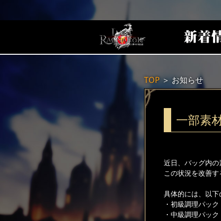
TOP
＞
お知らせ
一部素
近日、バッグ内の
この状況を改善す
具体的には、以下の
・初級調理パック
・中級調理パック