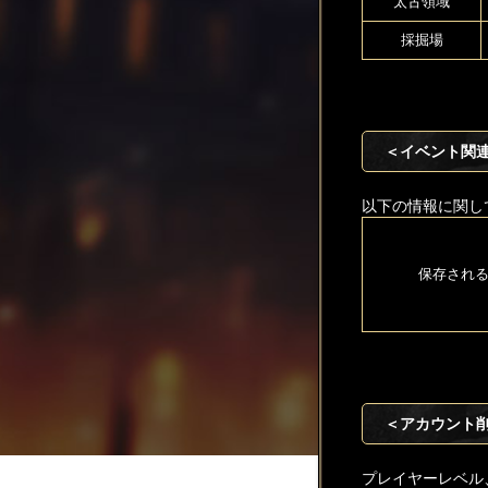
太古領域
採掘場
＜イベント関
以下の情報に関し
保存され
＜アカウント
プレイヤーレベル