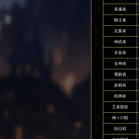
装備表
騎士表
光翼表
神武表
衣装表
女神表
竜騎表
妖精表
戦神表
王者競技
神々の戦
段位戦