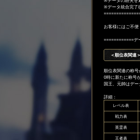
※データの紛失を
※データ統合完了
==============
お客様にはご不便
============
＜順位表関連
順位表関連の称号
0時に新たに称号
国王、元帥はデー
詳細：
レベル表
戦力表
英霊表
王者表