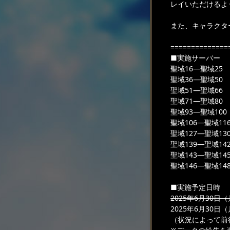
レイいただけるよ
また、キャラクタ
==============
■実施サーバー
聖域16—聖域25
聖域36—聖域50
聖域51—聖域66
聖域71—聖域80
聖域93—聖域100
聖域106—聖域11
聖域127—聖域13
聖域139—聖域14
聖域143—聖域14
聖域146—聖域14
■実施予定日時
2025年6月30日（月
2025年6月30日（月
（状況によって前