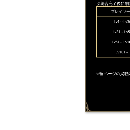
タ統合完了後に削
プレイヤー
Lv1～Lv3
Lv31～Lv5
Lv51～Lv1
Lv101～
※当ページの掲載