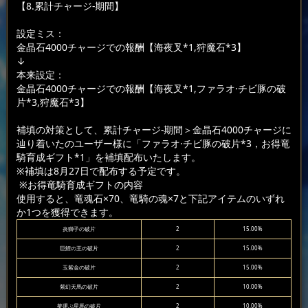
【8.累計チャージ-期間】
設定ミス：
金晶石4000チャージでの報酬【海夜叉*1,狩魔石*3】
↓
本来設定：
金晶石4000チャージでの報酬【海夜叉*1,ファラオ·チビ豚の破
片*3,狩魔石*3】
補填の対策として、累計チャージ-期間＞金晶石4000チャージに
辿り着いたのユーザー様に「ファラオ·チビ豚の破片*3，お得竜
騎育成ギフト*1」を補填配布いたします。
※補填は8月27日で配布する予定です。
※お得竜騎育成ギフトの内容
使用すると、竜魂石×70、竜騎の魂×7と下記アイテムのいずれ
か1つを獲得できます。
炎獅子の破片
2
15.00%
巨鯉の王の破片
2
15.00%
玉紫金の破片
2
15.00%
紫幻天馬の破片
2
10.00%
夢運ぶ星馬の破片
2
10.00%