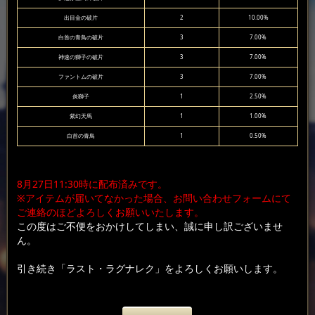
出目金の破片
2
10.00%
白首の青鳥の破片
3
7.00%
神速の獅子の破片
3
7.00%
ファントムの破片
3
7.00%
炎獅子
1
2.50%
紫幻天馬
1
1.00%
白首の青鳥
1
0.50%
8月27日11:30時に配布済みです。
※アイテムが届いてなかった場合、お問い合わせフォームにて
ご連絡のほどよろしくお願いいたします。
この度はご不便をおかけしてしまい、誠に申し訳ございませ
ん。
引き続き「ラスト・ラグナレク」をよろしくお願いします。