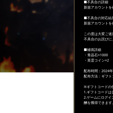
■不具合の詳細
新規アカウントを
■不具合の対応結
新規アカウントを
この度は大変ご迷
不具合のお詫びに
■補填詳細
・青晶石×1000
・英霊コイン×2
配布時間：2024年
配布方法：ギフト
※ギフトコードの
1.ギフトコード
2.ゲームにログ
酬を獲得できます