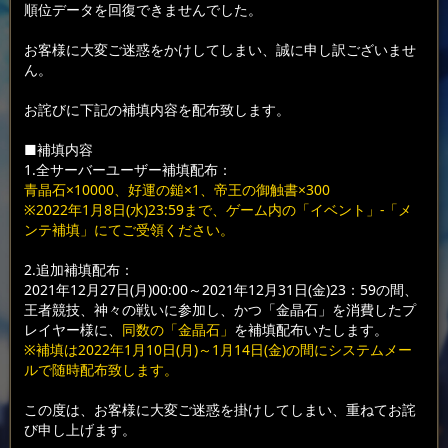
順位データを回復できませんでした。
お客様に大変ご迷惑をかけしてしまい、誠に申し訳ございませ
ん。
お詫びに下記の補填内容を配布致します。
■補填内容
1.全サーバーユーザー補填配布：
青晶石×10000、好運の鎚×1、帝王の御触書×300
※2022年1月8日(水)23:59まで、ゲーム内の「イベント」-「メ
ンテ補填」にてご受領ください。
2.追加補填配布：
2021年12月27日(月)00:00～2021年12月31日(金)23：59の間、
王者競技、神々の戦いに参加し、かつ「金晶石」を消費したプ
レイヤー様に、
同数の「金晶石」
を補填配布いたします。
※補填は2022年1月10日(月)～1月14日(金)の間にシステムメー
ルで随時配布致します。
この度は、お客様に大変ご迷惑を掛けしてしまい、重ねてお詫
び申し上げます。