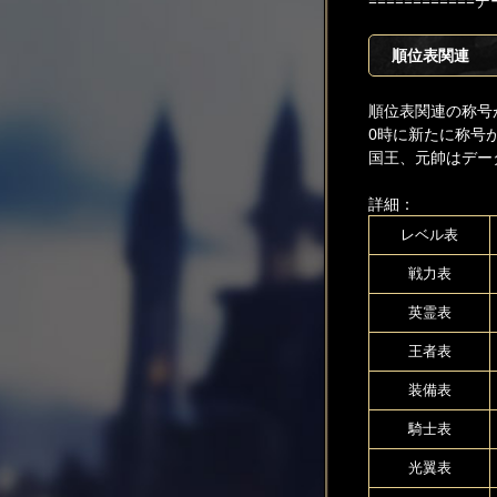
============
順位表関連
順位表関連の称号
0時に新たに称号
国王、元帥はデー
詳細：
レベル表
戦力表
英霊表
王者表
装備表
騎士表
光翼表