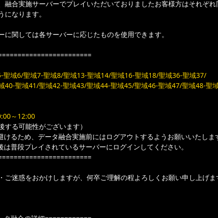
、融合実施サーバーでプレイいただいておりましたお客様方はそれぞれ
うになります。
ーに関しては各サーバーに応じたものを使用できます。
========================
-聖域6/聖域7-聖域8/聖域13-聖域14/聖域16-聖域18/聖域36-聖域37/
域40-聖域41/聖域42-聖域43/聖域44-聖域45/聖域46-聖域47/聖域48-聖域
00～12:00
後する可能性がございます）
避けるため、データ融合実施前にはログアウトするようお願いいたしま
後は普段プレイされているサーバーにログインしてください。
========================
・ご迷惑をおかけしますが、何卒ご理解の程よろしくお願い申し上げま