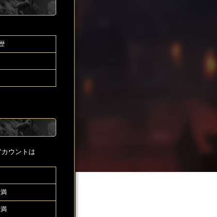
歴
アカウントは
未満
未満