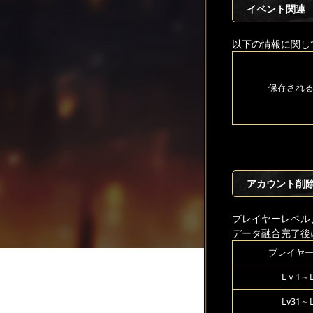
イベント関連
以下の情報に関し
保存され
アカウント削
プレイヤーレベル
データ融合完了後
プレイヤ
Lｖ1～L
Lv31～L