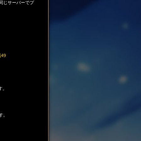
同じサーバーでプ
49
す。
す。