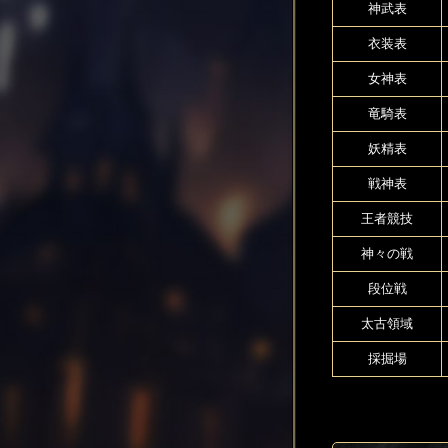
神武表
衣装表
女神表
竜騎表
妖精表
戦神表
王者競技
神々の戦
段位戦
太古領域
採掘場