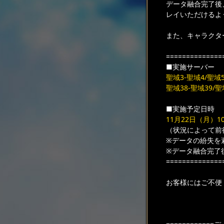
データ融合完了後
レイいただけるよ
また、キャラクタ
==============
■実施サーバー
聖域3-聖域4/聖域5
聖域38-聖域39/聖
■実施予定日時
11月22日（月）10:
（状況によって前
※データの紛失を
※データ融合完了
==============
お客様にはご不便