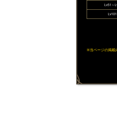
Lv51～L
Lv10
※当ページの掲載