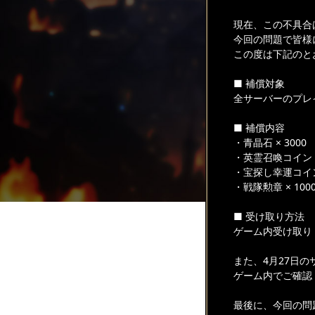
現在、この不具合は
今回の問題で皆様
この度は下記のと
■ 補償対象
全サーバーのプレ
■ 補償内容
・青晶石 × 3000
・英霊召喚コイン ×
・宝探し幸運コイン 
・戦隊勲章 × 100
■ 受け取り方法
ゲーム内受け取り
また、4月27日
ゲーム内でご確認
最後に、今回の問