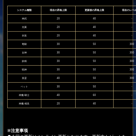
システム種類
現在の昇格上限
更新後の昇格上限
現在のレベ
神武
20
40
-
光翼
20
40
-
衣装
20
40
-
竜騎
30
50
300
女神
30
50
300
妖精
30
50
300
戦神
30
50
300
英霊
40
50
300
ペット
30
50
-
神魔‐騎士
40
60
-
神魔‐精良
20
40
-
※
注意事项