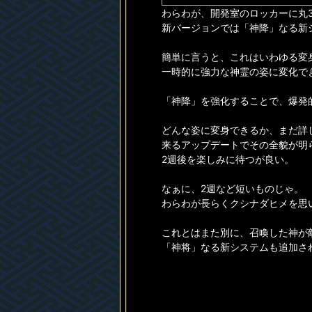
わらわが、開発室のロッカーに丸
新バージョンでは「神降」なる新
簡単に言うと、これはいわゆる変
一時的に強力な神霊の姿に変化で
「神降」を強化することで、爆発
どんな姿に変身できるか、まだ詳
来るアップデートでその全貌が明
2週後を楽しみに待つが良い。
なぁに、2週など短いものじゃ。
わらわが長らくクシナダヒメを思
これとはまた別に、召喚した神が
「神将」なる新システムも追加さ