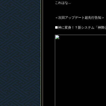
これはな…
＜次回アップデート超先行告知＞
■神に変身！？新システム「神降(