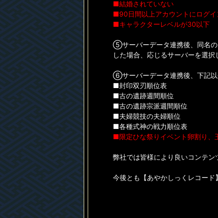
■結婚されていない
■90日間以上アカウントにログ
■キャラクターレベルが30以下
⑤サーバーデータ連携後、同名の
した場合、応じるサーバーを選択
⑥サーバーデータ連携後、下記以
■封印双刃順位表
■古の遺跡週間順位
■古の遺跡宗派週間順位
■夫婦競技の夫婦順位
■各種式神の戦力順位表
■限定ひな祭りイベント卵割り、
弊社では皆様により良いコンテン
今後とも【あやかしっくレコード