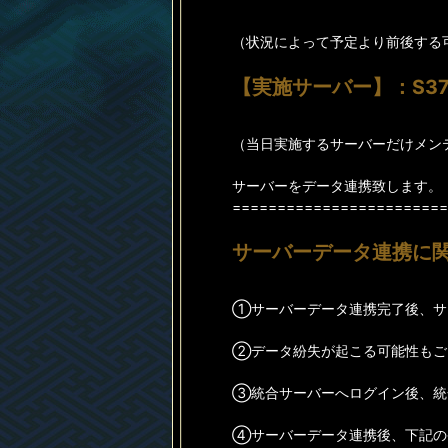
（状況によって予定より前後する
【実施サーバー】：S37~
（当日実施するサーバーだけメン
サーバーをデータ連携致します。
========================
サーバーデータ連携に
①サーバーデータ連携完了後、サ
②データ紛失が起こる可能性もご
③統合サーバーへログイン後、統
④サーバーデータ連携後、下記の