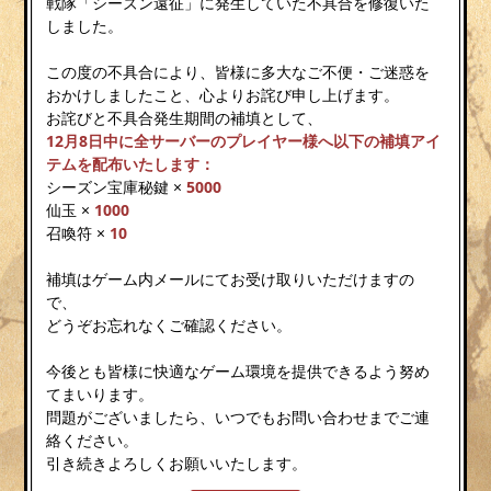
戦隊「シーズン遠征」に発生していた不具合を修復いた
しました。
この度の不具合により、皆様に多大なご不便・ご迷惑を
おかけしましたこと、心よりお詫び申し上げます。
お詫びと不具合発生期間の補填として、
12月8日中に全サーバーのプレイヤー様へ以下の補填アイ
テムを配布いたします：
シーズン宝庫秘鍵 ×
5000
仙玉 ×
1000
召喚符 ×
10
補填はゲーム内メールにてお受け取りいただけますの
で、
どうぞお忘れなくご確認ください。
今後とも皆様に快適なゲーム環境を提供できるよう努め
てまいります。
問題がございましたら、いつでもお問い合わせまでご連
絡ください。
引き続きよろしくお願いいたします。