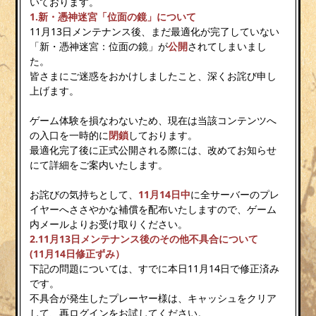
いております。
1.新・憑神迷宮「位面の鏡」について
11月13日メンテナンス後、まだ最適化が完了していない
「新・憑神迷宮：位面の鏡」が
公開
されてしまいまし
た。
皆さまにご迷惑をおかけしましたこと、深くお詫び申し
上げます。
ゲーム体験を損なわないため、現在は当該コンテンツへ
の入口を一時的に
閉鎖
しております。
最適化完了後に正式公開される際には、改めてお知らせ
にて詳細をご案内いたします。
お詫びの気持ちとして、
11月14日中
に全サーバーのプレ
イヤーへささやかな補償を配布いたしますので、ゲーム
内メールよりお受け取りください。
2.11月13日メンテナンス後のその他不具合について
(11月14日修正ずみ）
下記の問題については、すでに本日11月14日で修正済み
です。
不具合が発生したプレーヤー様は、キャッシュをクリア
して、再ログインをお試してください。