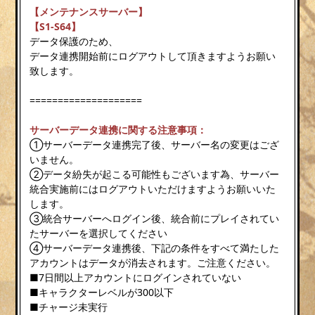
【メンテナンスサーバー】
【S1-S64】
データ保護のため、
データ連携開始前にログアウトして頂きますようお願い
致します。
====================
サーバーデータ連携に関する注意事項：
①サーバーデータ連携完了後、サーバー名の変更はござ
いません。
②データ紛失が起こる可能性もございます為、サーバー
統合実施前にはログアウトいただけますようお願いいた
します。
③統合サーバーへログイン後、統合前にプレイされてい
たサーバーを選択してください
④サーバーデータ連携後、下記の条件をすべて満たした
アカウントはデータが消去されます。ご注意ください。
■7日間以上アカウントにログインされていない
■キャラクターレベルが300以下
■チャージ未実行