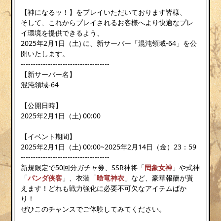
【神になるッ！】をプレイいただいております皆様、
そして、これからプレイされるお客様へより快適なプレ
イ環境を提供できるよう、
2025年2月1日（土) に、新サーバー「混沌領域-64」を公
開いたします。
------------------------------------
【新サーバー名】
混沌領域-64
【公開日時】
2025年2月1日（土) 00:00
【イベント期間】
2025年2月1日（土) 00:00~2025年2月14日（金）23：59
------------------------------------
新規限定で50回分ガチャ券、SSR神将「
罔象女神
」や式神
「
パンダ侠客
」、衣装「
喰竜神衣
」など、豪華報酬が貰
えます！どれも戦力強化に必要不可欠なアイテムばか
り！
ぜひこのチャンスでご体験してみてください。