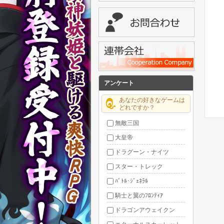
アンケート
あなたの好きなゲームは
どれですか？
無敵三国
大皇帝
ドラグーン・ナイツ
スター・トレック
ﾊﾞﾄﾙ･ｼﾞｪﾈﾗﾙ
騎士と翼のﾌﾛﾝﾃｨｱ
ドラゴンアウェイクン