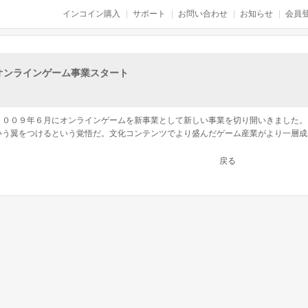
インコイン購入
サポート
お問い合わせ
お知らせ
会員登
オンラインゲーム事業スタート
２００９年６月にオンラインゲームを新事業として新しい事業を切り開いきました。
いう翼をつけるという覚悟だ。文化コンテンツでより盛んだゲーム産業がより一層成長発
戻る