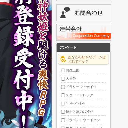
アンケート
あなたの好きなゲームは
どれですか？
無敵三国
大皇帝
ドラグーン・ナイツ
スター・トレック
ﾊﾞﾄﾙ･ｼﾞｪﾈﾗﾙ
騎士と翼のﾌﾛﾝﾃｨｱ
ドラゴンアウェイクン