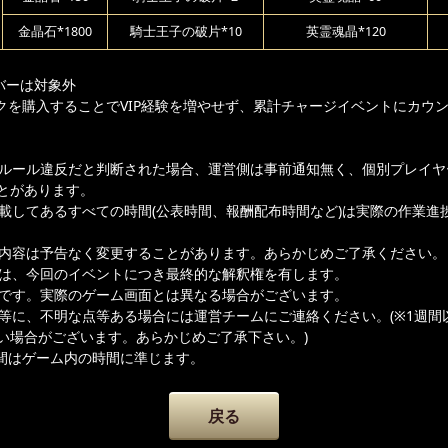
金晶石*1800
騎士王子の破片*10
英霊魂晶*120
バーは対象外
クを購入することでVIP経験を増やせず、累計チャージイベントにカウ
ムルール違反だと判断された場合、運営側は事前通知無く、個別プレイヤ
とがあります。
記載してあるすべての時間(公表時間、報酬配布時間など)は実際の作業進
載内容は予告なく変更することがあります。あらかじめご了承ください。
者は、今回のイベントにつき最終的な解釈権を有します。
ジです。実際のゲーム画面とは異なる場合がございます。
容等に、不明な点等ある場合には運営チームにご連絡ください。(※1週間
い場合がございます。あらかじめご了承下さい。)
間はゲーム内の時間に準じます。
戻る