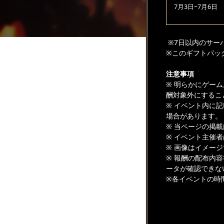
7月3日~7月6日
※7日以内のサー
※このギフトパッ
注意事項
※ 明らかにゲー
酬対象外にするこ
※ イベント内に
場合があります。
※ 当ページの掲
※ イベント主催
※ 画像はイメー
※ 報酬の配布内
ータが確認できな
※各イベントの時