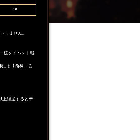
15
ントしません。
ー様をイベント報
捗により前後する
以上経過するとデ