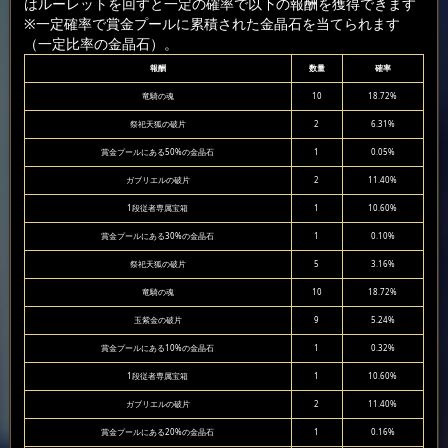
はルーレットを回すと一定の確率で以下の報酬を獲得できます
※一定確率で賞金プールに累積された金晶石を当てられます
（一定比率の金晶石）。
報酬
数量
確率
竜騎の魂
10
18.72%
祭祀天狐の破片
2
6.31%
賞金プールにある50%の金晶石
1
0.05%
ガブリエルの破片
2
11.40%
1段従者専属宝箱
1
10.60%
賞金プールにある30%の金晶石
1
0.10%
祭祀天狐の破片
5
3.16%
竜騎の魂
10
18.72%
玉紫金の破片
9
5.24%
賞金プールにある10%の金晶石
1
0.32%
1段従者専属宝箱
1
10.60%
ガブリエルの破片
2
11.40%
賞金プールにある20%の金晶石
1
0.16%