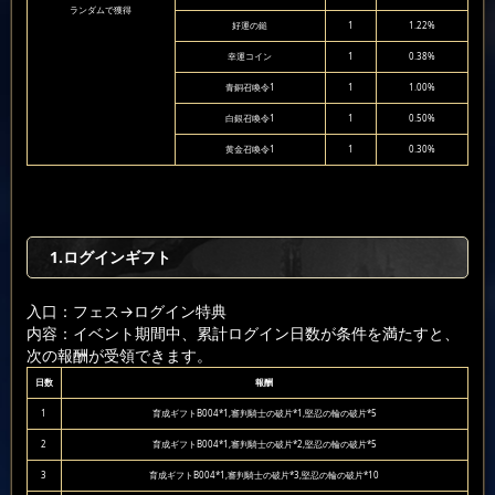
ランダムで獲得
好運の鎚
1
1.22%
幸運コイン
1
0.38%
青銅召喚令1
1
1.00%
白銀召喚令1
1
0.50%
黄金召喚令1
1
0.30%
1.ログインギフト
入口：フェス
→ログイン特典
内容：イベント期間中、累計ログイン日数が条件を満たすと、
次の報酬が受領できます。
日数
報酬
1
育成ギフトB004*1,審判騎士の破片*1,堅忍の輪の破片*5
2
育成ギフトB004*1,審判騎士の破片*2,堅忍の輪の破片*5
3
育成ギフトB004*1,審判騎士の破片*3,堅忍の輪の破片*10