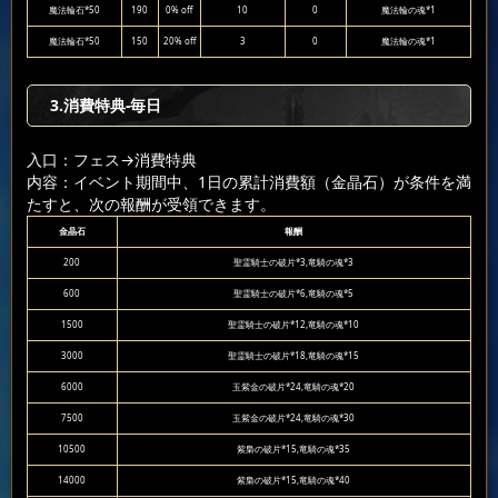
魔法輪石*50
190
0% off
10
0
魔法輪の魂*1
魔法輪石*50
150
20% off
3
0
魔法輪の魂*1
3.消費特典-毎日
入口：フェス
→消費特典
内容：イベント期間中、1日の累計消費額（金晶石）が条件を満
たすと、次の報酬が受領できます。
金晶石
報酬
200
聖霊騎士の破片*3,竜騎の魂*3
600
聖霊騎士の破片*6,竜騎の魂*5
1500
聖霊騎士の破片*12,竜騎の魂*10
3000
聖霊騎士の破片*18,竜騎の魂*15
6000
玉紫金の破片*24,竜騎の魂*20
7500
玉紫金の破片*24,竜騎の魂*30
10500
紫梟の破片*15,竜騎の魂*35
14000
紫梟の破片*15,竜騎の魂*40