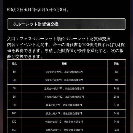
※6月2日-6月4日,6月5日-6月8日。
8.ルーレット財貨値交換
入口：フェス
→ルーレット順位
→ルーレット財貨値交換
内容：イベント期間中、帝王の御触書を100個消費すれば1財貨
値を獲得できます。累積した財貨値が条件を満たすと、次の報
酬と交換できます。
得点
報酬
回数
10
玉紫金の破片*5、高級宝物自選箱*1
4回
20
玉紫金の破片*9、高級宝物自選箱*1
7回
40
玉紫金の破片*10、高級宝物自選箱*1
14回
60
玉紫金の破片*12、高級宝物自選箱*1
20回
80
紫梟の破片*8、特級宝物自選箱*1
27回
100
紫梟の破片*9、特級宝物自選箱*1
34回
130
紫梟の破片*10、特級宝物自選箱*1
44回
160
紫梟の破片*10、特級宝物自選箱*1
54回