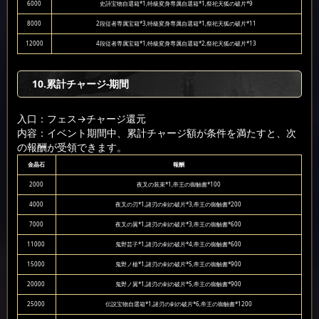
6000
史詩宝物自選箱*1,特級変身専属自選箱*1,祭祀天狐の破片*9
8000
2段従者専属宝箱*3,特級変身専属自選箱*1,祭祀天狐の破片*11
12000
4段従者専属宝箱*1,特級変身専属自選箱*2,祭祀天狐の破片*13
10.累計チャージ-期間
入口：フェス
→チャージ還元
内容：イベント期間中、累計チャージ額が条件を満たすと、次
の報酬が受領できます。
金晶石
報酬
2000
夜叉の装束*1,帝王の御触書*100
4000
夜叉の刃*1,諸刃の剣の破片*3,帝王の御触書*200
7000
夜叉の翼*1,諸刃の剣の破片*3,帝王の御触書*600
11000
鬼野芸子*1,諸刃の剣の破片*4,帝王の御触書*600
15000
鬼野ノ槍*1,諸刃の剣の破片*5,帝王の御触書*900
20000
鬼野ノ翼*1,諸刃の剣の破片*5,帝王の御触書*900
25000
伝説宝物自選箱*1,諸刃の剣の破片*6,帝王の御触書*1200