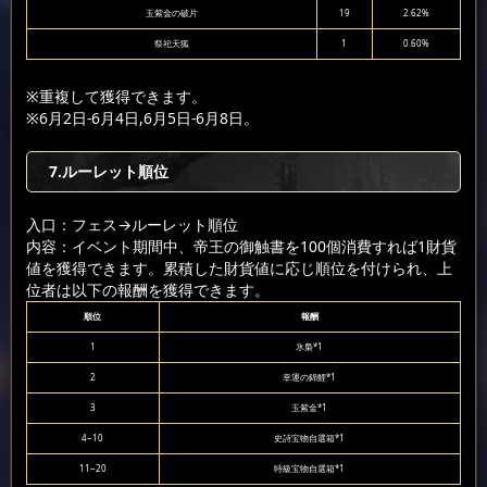
玉紫金の破片
19
2.62%
祭祀天狐
1
0.60%
※重複して獲得できます。
※6月2日-6月4日,6月5日-6月8日。
7.ルーレット順位
入口：フェス
→ルーレット順位
内容：イベント期間中、帝王の御触書を100個消費すれば1財貨
値を獲得できます。累積した財貨値に応じ順位を付けられ、上
位者は以下の報酬を獲得できます。
順位
報酬
1
氷梟*1
2
幸運の錦鯉*1
3
玉紫金*1
4~10
史詩宝物自選箱*1
11~20
特級宝物自選箱*1