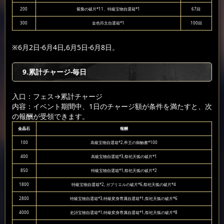
200
紫梟の破片*11、特級宝物自選箱*1
67回
300
金色符文自選箱*1
100回
※6月2日-6月4日,6月5日-6月8日。
9.累計チャージ-毎日
入口：フェス
→累計チャージ
内容：イベント期間中、1日のチャージ額が条件を満たすと、次
の報酬が受領できます。
金晶石
報酬
100
高級宝物自選箱*2,帝王の御触書*100
400
高級宝物自選箱*3,祭祀天狐の破片*1
850
特級宝物自選箱*1,祭祀天狐の破片*2
1800
特級宝物自選箱*2, ガブリエルの破片*6,祭祀天狐の破片*4
2800
特級宝物自選箱*3,特級変身専属自選箱*1,祭祀天狐の破片*6
4000
史詩宝物自選箱*1,特級変身専属自選箱*1,祭祀天狐の破片*8