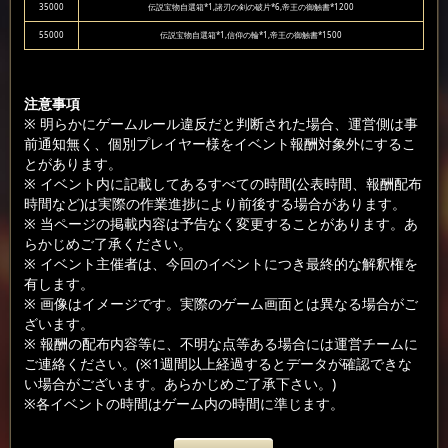
35000
伝説宝物自選箱*1,諸刃の剣の破片*6,帝王の御触書*1200
55000
伝説宝物自選箱*1,信仰の輪*1,帝王の御触書*1500
注意事項
※ 明らかにゲームルール違反だと判断された場合、運営側は事
前通知無く、個別プレイヤー様をイベント報酬対象外にするこ
とがあります。
※ イベント内に記載してあるすべての時間(公表時間、報酬配布
時間など)は実際の作業進捗により前後する場合があります。
※ 当ページの掲載内容は予告なく変更することがあります。あ
らかじめご了承ください。
※ イベント主催者は、今回のイベントにつき最終的な解釈権を
有します。
※ 画像はイメージです。実際のゲーム画面とは異なる場合がご
ざいます。
※ 報酬の配布内容等に、不明な点等ある場合には運営チームに
ご連絡ください。(※1週間以上経過するとデータが確認できな
い場合がございます。あらかじめご了承下さい。)
※各イベントの時間はゲーム内の時間に準じます。