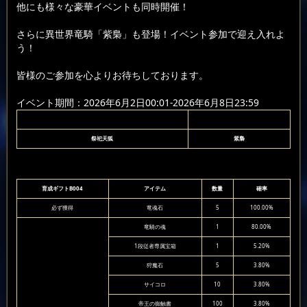
他にも様々な豪華イベントも同時開催！
さらに異世界竜騎「紫梟」も登場！イベント参加で迎え入れよ
う！
皆様のご参加を心よりお待ちしております。
イベント期間：2026年6月2日00:01-2026年6月8日23:59
祭祀天狐
紫梟
育成ギフトB004
アイテム
数量
確率
必ず獲得
竜魂石
5
100.00%
竜騎の魂
1
80.00%
1段従者専属宝箱
1
5.20%
狩魔石
5
3.80%
サイコロ
10
3.80%
帝王の御触書
100
3.80%