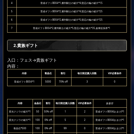
4
育成ギフトB004*1,審判騎士の破片*4,堅忍の輪の破片*15
5
育成ギフトB004*2,審判騎士の破片*4,堅忍の輪の破片*25
6
育成ギフトB004*2,審判騎士の破片*5,堅忍の輪の破片*25
7
育成ギフトB004*2,審判騎士の破片*5,堅忍の輪の破片*35,倉庫拡張券*1
2.貴族ギフト
入口：フェス
→貴族ギフト
内容：
内容
青晶石
割引
毎日限定購入回数
VIP必要条件
育成ギフトB004*1
5000
70% off
3
0
内容
金晶石
割引
毎日限定購入回数
VIP必要条件
おまけ
星光クジラの破片*1
50
50% off
1
2
育成ギフトB004(おまけ)*1
星光クジラの破片*1
100
0% off
5
2
育成ギフトB004(おまけ)*1
青晶石*500
100
0% off
99
0
育成ギフトB004(おまけ)*1