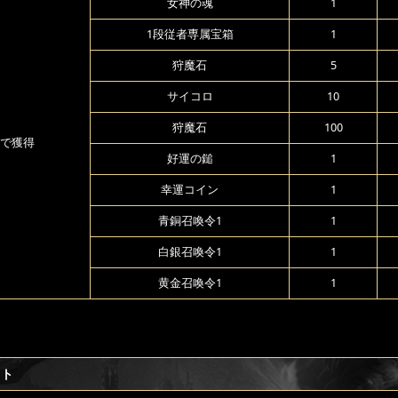
女神の魂
1
1段従者専属宝箱
1
狩魔石
5
サイコロ
10
狩魔石
100
で獲得
好運の鎚
1
幸運コイン
1
青銅召喚令1
1
白銀召喚令1
1
黄金召喚令1
1
フト