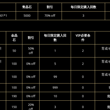
青晶石
割引
毎日限定購入回数
1*1
5000
70% off
3
金晶
毎日限定購入回
VIP必要条
割引
石
数
件
片
50%
育成ギ
50
1
2
off
片
育成ギ
100
0% off
5
2
育成ギ
100
0% off
99
0
100
0% off
999
0
190
0% off
10
0
魔
20%
150
3
0
魔
off