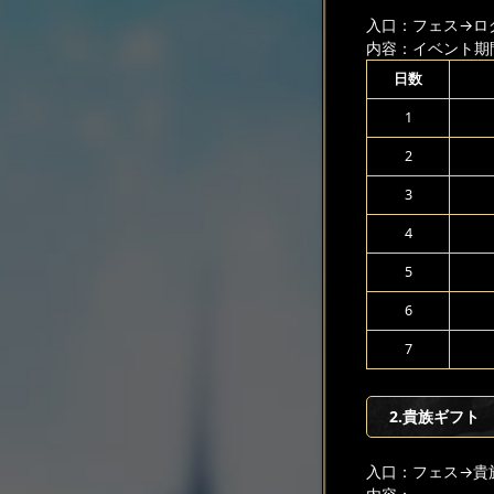
入口：フェス
→ロ
内容：イベント期
日数
1
2
3
4
5
6
7
2.貴族ギフト
入口：フェス
→貴