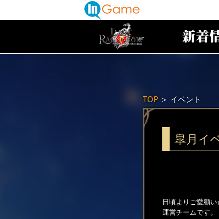
TOP
＞
イベント
皐月イ
日頃よりご愛顧い
運営チームです。