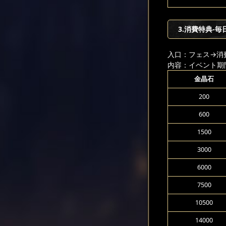
3.消費特典-毎
入口：フェス
→消
内容：イベント期
金晶石
200
600
1500
3000
6000
7500
10500
14000