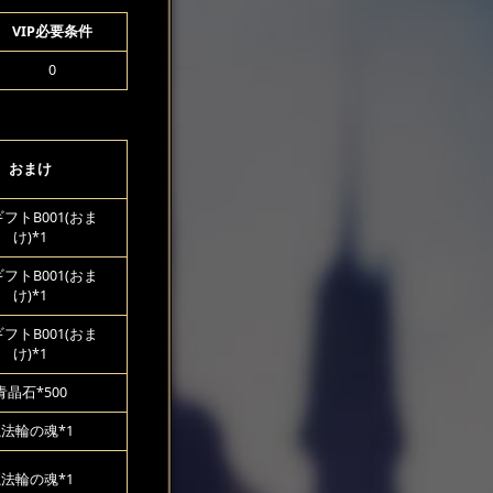
VIP必要条件
0
おまけ
フトB001(おま
け)*1
フトB001(おま
け)*1
フトB001(おま
け)*1
青晶石*500
法輪の魂*1
法輪の魂*1