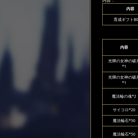
内容：
内容
育成ギフトB00
内容
光輝の女神の破
*1
光輝の女神の破
*1
魔法輪の魂*2
サイコロ*20
魔法輪石*50
魔法輪石*50