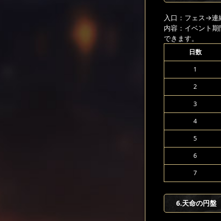
入口：フェス
→連
内容：イベント期
できます。
日数
1
2
3
4
5
6
7
6
.天命の円盤