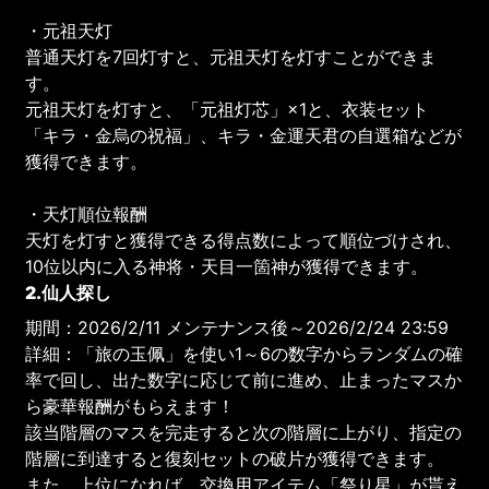
・元祖天灯
普通天灯を7回灯すと、元祖天灯を灯すことができま
す。
元祖天灯を灯すと、「元祖灯芯」×1と、衣装セット
「キラ・金烏の祝福」、キラ・金運天君の自選箱などが
獲得できます。
・天灯順位報酬
天灯を灯すと獲得できる得点数によって順位づけされ、
10位以内に入る神将・天目一箇神が獲得できます。
2.仙人探し
期間：2026/2/11 メンテナンス後～2026/2/24 23:59
詳細：「旅の玉佩」を使い1～6の数字からランダムの確
率で回し、出た数字に応じて前に進め、止まったマスか
ら豪華報酬がもらえます！
該当階層のマスを完走すると次の階層に上がり、指定の
階層に到達すると復刻セットの破片が獲得できます。
また、上位になれば、交換用アイテム「祭り星」が貰え