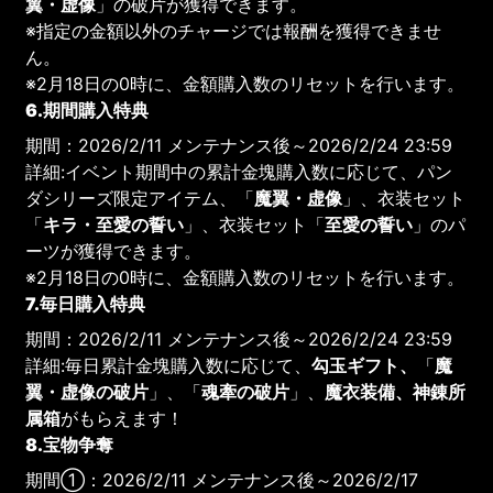
翼・虚像
」の破片が獲得できます。
※指定の金額以外のチャージでは報酬を獲得できませ
ん。
※2月18日の0時に、金額購入数のリセットを行います。
6.期間購入特典
期間：2026/2/11 メンテナンス後～2026/2/24 23:59
詳細:イベント期間中の累計金塊購入数に応じて、パン
ダシリーズ限定アイテム、「
魔翼・虚像
」、衣装セット
「
キラ・至愛の誓い
」、衣装セット「
至愛の誓い
」のパ
ーツが獲得できます。
※2月18日の0時に、金額購入数のリセットを行います。
7.毎日購入特典
期間：2026/2/11 メンテナンス後～2026/2/24 23:59
詳細:毎日累計金塊購入数に応じて、
勾玉ギフト、
「
魔
翼・虚像の破片
」、「
魂牽の破片
」、
魔衣装備、神錬所
属箱
がもらえます！
8.宝物争奪
期間①：2026/2/11 メンテナンス後～2026/2/17