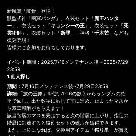
新魔翼「闇骨」登場！
獣型式神「幽冥パンダ」、衣装セット「
魔王ハンタ
ー
」、衣装セット「
キョンシーの王
」、衣装セット「
死
霊術師
」、衣装セット「
断罪
」、神将「
千木芒
」なども
復刻登場！
皆様のご参加をお待ちしております。
イベント期間：2025/7/16メンテナンス後～2025/7/29
23:59
1.仙人探し
期間：
7月16日メンテナンス後~7月29日23:59
詳細:
「旅の玉佩」を使い1～6の数字からランダムの確
率で回し、出た数字に応じて前に進め、止まったマスか
ら豪華報酬がもらえます！
該当階層のマスを完走すると次の階層に上がり、指定の
階層に到達すると復刻セットの破片が獲得できます。
また、上位になれば、交換用アイテム「
祭り星
」が貰え