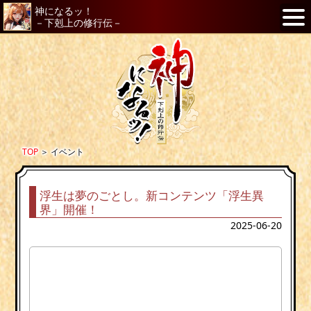
神になるッ！
－下剋上の修行伝－
TOP
＞
イベント
浮生は夢のごとし。新コンテンツ「浮生異
界」開催！
2025-06-20