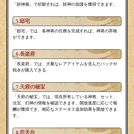
「財神廟」で祈願すれば、財神の加護を獲得できます。
5.邸宅
「邸宅」では、各神将の任務を完成すれば、神将の昇格
ができます。
6.長楽府
「長楽府」では、大量なレアアイテムを含んだパックや
戦令が購入できる
7.天府の秘宝
「天府の秘宝」では、現在所有している神将、セット、
法宝、幻神の情報を確認できます。開放進度に応じて報
酬が獲得でき、相応なステータス追加効果を開放できま
す。
8.司天台