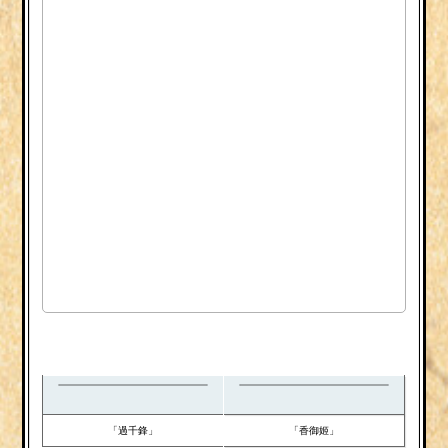
「過千鋒」
「香御姬」