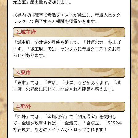
元通宝」産出量も増加します。
異界内では確率で奇遇クエストが発生し、奇遇人物をク
リックして完了すると報酬を獲得できます。
2.城主府
「城主府」で建築の昇級を通して、「財運の力」を上げ
ます。「城主府」では、ランダムに奇遇クエストのお知
らせがあります。
3.東市
「東市」では、「布店」「茶屋」などがあります。「城
主府」の昇級に応じて、開放される建築が増えます。
4.郊外
「郊外」では、「金蟾地宫」で「開元通宝」を使用し
て、金蟾を攻撃すれば、「金錯刀」「金镶玉」「SSSR神
将召喚券」などのアイテムがドロップされます！