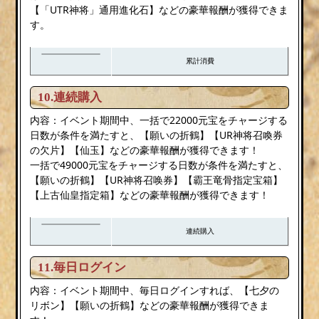
【「UTR神将」通用進化石】などの豪華報酬が獲得できま
す。
累計消費
10.連続購入
内容：イベント期間中、一括で22000元宝をチャージする
日数が条件を満たすと、【願いの折鶴】【UR神将召喚券
の欠片】【仙玉】などの豪華報酬が獲得できます！
一括で49000元宝をチャージする日数が条件を満たすと、
【願いの折鶴】【UR神将召唤券】【霸王竜骨指定宝箱】
【上古仙皇指定箱】などの豪華報酬が獲得できます！
連続購入
11.毎日ログイン
内容：イベント期間中、毎日ログインすれば、【七夕の
リボン】【願いの折鶴】などの豪華報酬が獲得できま