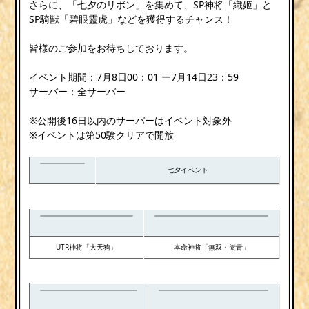
さらに、「七夕のリボン」を集めて、SP神将「織姬」と
SP騎獣「碧眼靈虎」などを獲得するチャンス！
皆様のご参加をお待ちしております。
イベント期間：7月8日00：01 ー7月14日23：59
サーバー：全サーバー
※公開後16日以内のサーバーはイベント対象外
※イベントは第50験クリアで開放
七夕イベント
UTR神将「大天狗」
本命神将「無双・衛青」