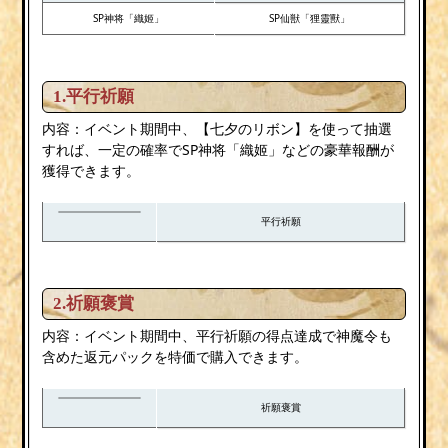
SP神将「織姬」
SP仙獣「狸靈獸」
1.平行祈願
内容：イベント期間中、【七夕のリボン】を使って抽選
すれば、一定の確率でSP神将「織姬」などの豪華報酬が
獲得できます。
平行祈願
2.祈願褒賞
内容：イベント期間中、平行祈願の得点達成で神魔令も
含めた返元パックを特価で購入できます。
祈願褒賞