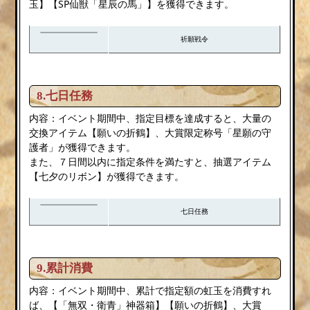
玉】【SP仙獣「星辰の馬」】を獲得できます。
祈願戦令
8.七日任務
内容：イベント期間中、指定目標を達成すると、大量の
交換アイテム【願いの折鶴】、大賞限定称号「星願の守
護者」が獲得できます。
また、７日間以内に指定条件を満たすと、抽選アイテム
【七夕のリボン】が獲得できます。
七日任務
9.累計消費
内容：イベント期間中、累計で指定額の虹玉を消費すれ
ば、【「無双・衛青」神器箱】【願いの折鶴】、大賞