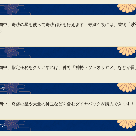
間中、奇跡の星を使って奇跡召喚を行えます！奇跡召喚には、乗物「
紫
す！
間中、指定任務をクリアすれば、神将「
神将・ソトオリヒメ
」などが貰
ック
間中、奇跡の星や大量の神玉などを含むダイヤパックが購入できます！
ージ