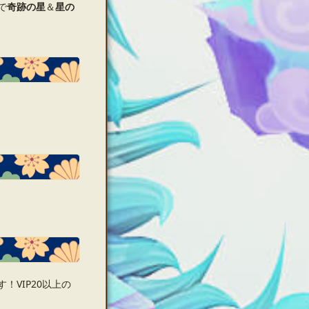
で
奇跡の星
＆
星の
！VIP20以上の