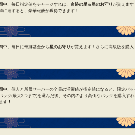
間中、毎日指定値をチャージすれば、
奇跡の星
＆
星のお守り
が貰えます
値に達すると、豪華報酬が獲得できます！
間中、毎日に奇跡基金から
星のお守り
が貰えます！さらに高級版を購入
ト
間中、個人と所属サーバーの全員の活躍値が指定値になると、限定パッ
パック(最大2つまで)を選んだ後、その内のより高価なパックを購入すれ
ます！