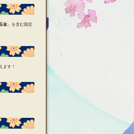
玉金
」を含む固定
えます！