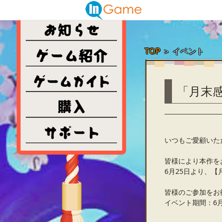
TOP
＞
イベント
「月末
いつもご愛顧いた
皆様により本作を
6月25日より、【
皆様のご参加をお
イベント期間：6月25