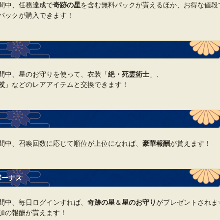
間中、任務達成で
奇跡の星
を含む無料パックが貰えるほか、お得な値段
パックが購入できます！
間中、星のお守りを使って、衣装「
絶・死霊術士
」、
杖
」などのレアアイテムと交換できます！
間中、召喚回数に応じて順位が上位になれば、
豪華報酬
が貰えます！
ボーナス
間中、毎日ログインすれば、
奇跡の星
＆
星のお守り
がプレゼントされます
加の報酬が貰えます！