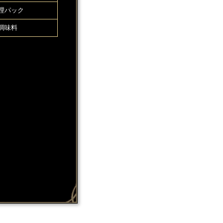
理パック
調味料