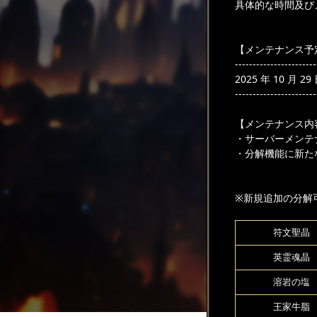
具体的な時間及び
【メンテナンス予
-----------------------
2025 年 10 月 
-----------------------
【メンテナンス内
・サーバーメンテ
・分解機能に新た
※新規追加の分解
符文聖晶
英霊魂晶
溶岩の塩
王家牛脂