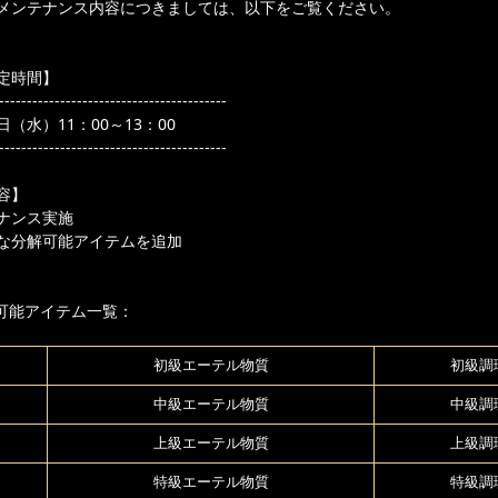
メンテナンス内容につきましては、以下をご覧ください。
定時間】
-----------------------------------------
29 日（水）11：00～13：00
-----------------------------------------
容】
ナンス実施
な分解可能アイテムを追加
可能アイテム一覧：
初級エーテル物質
初級調
中級エーテル物質
中級調
上級エーテル物質
上級調
特級エーテル物質
特級調