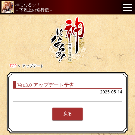
神になるッ！
－下剋上の修行伝－
TOP
＞
アップデート
Ver.3.0 アップデート予告
2025-05-14
戻る